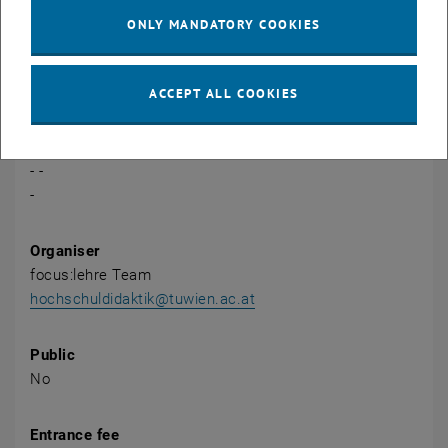
ONLY MANDATORY COOKIES
CALENDAR ENTRY
ACCEPT ALL COOKIES
Event details
Event location
Online
- -
-
Organiser
focus:lehre Team
hochschuldidaktik@tuwien.ac.at
Public
No
Entrance fee