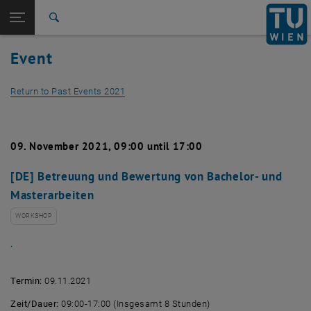
Studies
Open page navigation
DE
TU Login
Research
Search
International
Event
Quicklinks
Toggle quicklinks menu
Career
Return to Past Events 2021
Top menu level
Studies
Back to:
Past Events
Back: list subpages of parent page Past Events
Detail View 2021
09. November 2021, 09:00 until 17:00
[DE] Betreuung und Bewertung von Bachelor- und
Masterarbeiten
WORKSHOP
.
Termin:
09.11.2021
Zeit/Dauer:
09:00-17:00 (Insgesamt 8 Stunden)