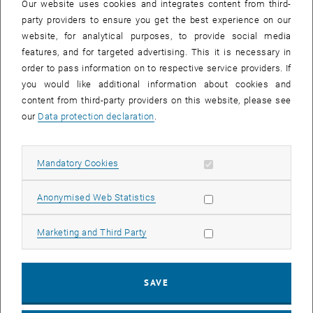
Our website uses cookies and integrates content from third-
Ablauf von Betreuungsphasen
party providers to ensure you get the best experience on our
Kommunikation während der Betreuung
website, for analytical purposes, to provide social media
Feedforward zur Weiterarbeit geben
features, and for targeted advertising. This it is necessary in
order to pass information on to respective service providers. If
Guidelines für Deadline Junkies und Aufschieberitis
you would like additional information about cookies and
Was kann ich tun, wenn...? Probleme bei der Betreuung von
content from third-party providers on this website, please see
Abschlussarbeiten
our
Data protection declaration
.
Wie korrigiere ich eine Abschlussarbeit?
Nach welchen Kriterien beurteile ich eine Abschlussarbeit?
Allow mandatory cookies
Transparenz und Fairness bei der Leistungsüberprüfung
Mandatory Cookies
Methoden:
Allow statistic cookies
Anonymised Web Statistics
Kurze Vortragsphasen
Diskussionsphasen
Allow marketing cookies
Marketing and Third Party
Werkstattphase zur Erstellung eines eigenen Betreuungsfahrplans
In Kleingruppen Textpassagen korrigieren, kommentieren und
Feedforward für die Weiterarbeit geben
SAVE