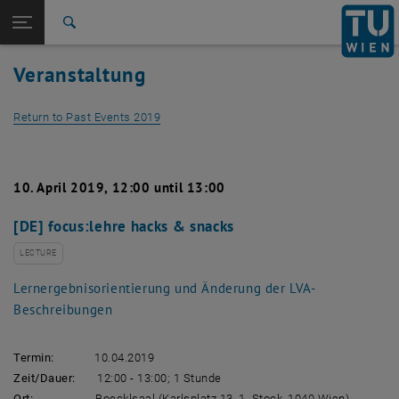
Studies
Open page navigation
DE
TU Login
Research
Search
International
Veranstaltung
Quicklinks
Toggle quicklinks menu
Career
Return to Past Events 2019
Top menu level
Studies
Back to:
Past Events
Back: list subpages of parent page Past Events
Detail View 2019
10. April 2019, 12:00 until 13:00
[DE] focus:lehre hacks & snacks
LECTURE
Lernergebnisorientierung und Änderung der LVA-
Beschreibungen
Termin:
10.04.2019
Zeit/Dauer:
12:00 - 13:00; 1 Stunde
Ort:
Boecklsaal (Karlsplatz 13, 1. Stock, 1040 Wien)