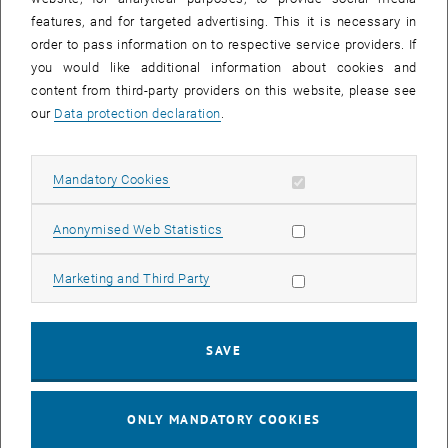
ausgetauscht
features, and for targeted advertising. This it is necessary in
order to pass information on to respective service providers. If
Inhalt:
you would like additional information about cookies and
content from third-party providers on this website, please see
Lernergebnisorientierung
our
Data protection declaration
.
Änderung der LVA-Beschreibung in TISS
3-Schritt-Logik der LVA-Planung
Allow mandatory cookies
Formulierung von Lernergebnissen
Mandatory Cookies
Unterstützungsangebote Methoden:
Allow statistic cookies
Anonymised Web Statistics
Kurzinputs
Allow marketing cookies
Marketing and Third Party
kollegiale Diskussion und Vernetzung
SAVE
CALENDAR ENTRY
ONLY MANDATORY COOKIES
Event details