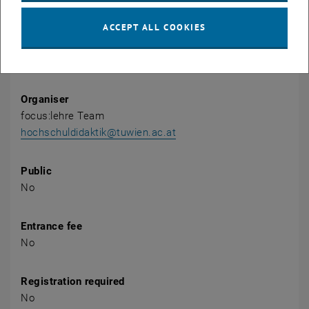
Event location
Boecklsaal
ACCEPT ALL COOKIES
1040 Wien
Karlsplatz 13, 1. Stock
Organiser
focus:lehre Team
hochschuldidaktik@tuwien.ac.at
Public
No
Entrance fee
No
Registration required
No