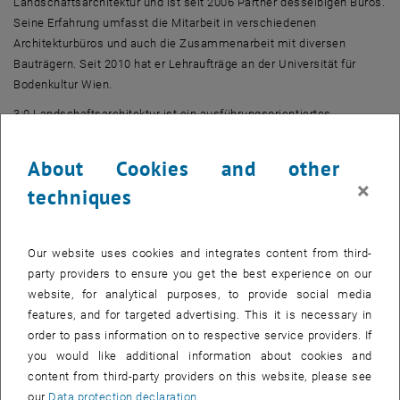
Landschaftsarchitektur und ist seit 2006 Partner desselbigen Büros.
Seine Erfahrung umfasst die Mitarbeit in verschiedenen
Architekturbüros und auch die Zusammenarbeit mit diversen
Bauträgern. Seit 2010 hat er Lehraufträge an der Universität für
Bodenkultur Wien.
3:0 Landschaftsarchitektur ist ein ausführungsorientiertes
Planungsbüro. Zentraler Aufgabenbereich ist die freiraumbezogene
Objektplanung und hier vor allem die Planung klimafitter, öffentlicher
About Cookies and other
Freiräume (Parkanlagen, öffentliche Plätze, Straßenräume). Die
×
techniques
Projekte zeichnen sich durch einen hohen Qualitätsanspruch aus,
Nachhaltigkeit und Aufenthaltsqualität sind zentrale Themen. Um
den aktuellen Herausforderungen gerecht zu werden, hat sich das
Our website uses cookies and integrates content from third-
3:0 seit etwa 8 Jahren auf Klimawandelanpassung und
party providers to ensure you get the best experience on our
klimasensible Planung spezialisiert.
website, for analytical purposes, to provide social media
3:0 ist Teil der Kooperationen KlimaKonkret und cuulbox und arbeitet
features, and for targeted advertising. This it is necessary in
aktiv im AK Schwammstadt mit.
order to pass information on to respective service providers. If
you would like additional information about cookies and
content from third-party providers on this website, please see
Vortrag #3: LebensRaumStadt - Wiener Stadtentwicklung
our
Data protection declaration
.