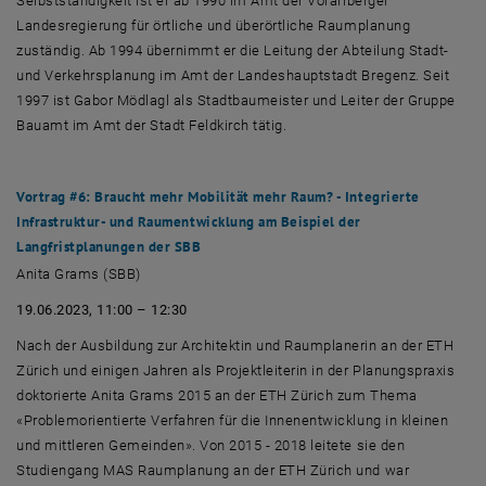
Selbstständigkeit ist er ab 1990 im Amt der Vorarlberger
Landesregierung für örtliche und überörtliche Raumplanung
zuständig. Ab 1994 übernimmt er die Leitung der Abteilung Stadt-
und Verkehrsplanung im Amt der Landeshauptstadt Bregenz. Seit
1997 ist Gabor Mödlagl als Stadtbaumeister und Leiter der Gruppe
Bauamt im Amt der Stadt Feldkirch tätig.
Vortrag #6: Braucht mehr Mobilität mehr Raum? - Integrierte
Infrastruktur- und Raumentwicklung am Beispiel der
Langfristplanungen der SBB
Anita Grams (SBB)
19.06.2023, 11:00 – 12:30
Nach der Ausbildung zur Architektin und Raumplanerin an der ETH
Zürich und einigen Jahren als Projektleiterin in der Planungspraxis
doktorierte Anita Grams 2015 an der ETH Zürich zum Thema
«Problemorientierte Verfahren für die Innenentwicklung in kleinen
und mittleren Gemeinden». Von 2015 - 2018 leitete sie den
Studiengang MAS Raumplanung an der ETH Zürich und war