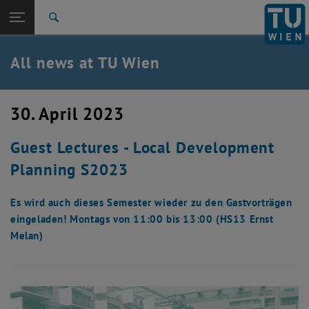
Studies
Open page navigation
DE
TU Login
Research
Search
International
Quicklinks
All news at TU Wien
Toggle quicklinks menu
Career
Top menu level
all news
30. April 2023
Back to:
TU Wien Homepage
Back: list subpages of parent page TU Wien Homepage
Guest Lectures - Local Development
Overview
Planning S2023
Es wird auch dieses Semester wieder zu den Gastvorträgen
eingeladen! Montags von 11:00 bis 13:00 (HS13 Ernst
Melan)