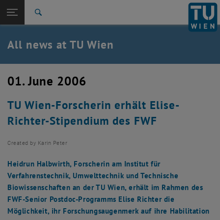
Studies
Open page navigation
DE
TU Login
Research
Search
International
Quicklinks
All news at TU Wien
Toggle quicklinks menu
Career
Top menu level
all news
01. June 2006
Back to:
TU Wien Homepage
Back: list subpages of parent page TU Wien Homepage
TU Wien-Forscherin erhält Elise-
Overview
Richter-Stipendium des FWF
Created by
Karin Peter
Heidrun Halbwirth, Forscherin am Institut für
Verfahrenstechnik, Umwelttechnik und Technische
Biowissenschaften an der TU Wien, erhält im Rahmen des
FWF-Senior Postdoc-Programms Elise Richter die
Möglichkeit, ihr Forschungsaugenmerk auf ihre Habilitation