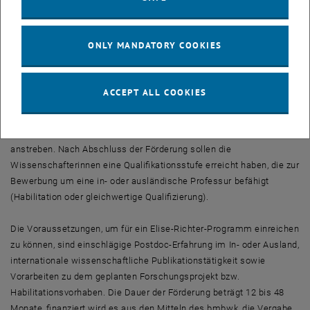
Radikalfänger und Antioxidantien.
Abgesehen von ihrer Bedeutung in der Grundlagenforschung, können
ONLY MANDATORY COOKIES
die Ergebnisse der geplanten Forschungsarbeiten auch im Bereich
der modernen Biotechnologie genützt werden.
ACCEPT ALL COOKIES
Das Elise-Richter-Programm des FWF
Zielgruppe des Elise-Richter-Programmes sind hoch qualifizierte
Forscherinnen aller Fachdisziplinen, die eine Universitätskarriere
anstreben. Nach Abschluss der Förderung sollen die
Wissenschafterinnen eine Qualifikationsstufe erreicht haben, die zur
Bewerbung um eine in- oder ausländische Professur befähigt
(Habilitation oder gleichwertige Qualifizierung).
Die Voraussetzungen, um für ein Elise-Richter-Programm einreichen
zu können, sind einschlägige Postdoc-Erfahrung im In- oder Ausland,
internationale wissenschaftliche Publikationstätigkeit sowie
Vorarbeiten zu dem geplanten Forschungsprojekt bzw.
Habilitationsvorhaben. Die Dauer der Förderung beträgt 12 bis 48
Monate, finanziert wird es aus den Mitteln des bmbwk, die Vergabe