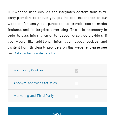
Substanzen in ihrer reinen Form eine gelbliche Farbe aufweisen)
sind wichtige sogenannte Sekundärmetabolite, die weltweit in
Our website uses cookies and integrates content from third-
Pflanzen vorkommen und eine Vielzahl physiologischer Funktionen
party providers to ensure you get the best experience on our
in Pflanzen erfüllen. Darüber hinaus haben neue wissenschaftliche
website, for analytical purposes, to provide social media
Studien gezeigt, dass viele Flavonoide auch gesundheitsfördernde
features, and for targeted advertising. This it is necessary in
Eigenschaften für den Menschen aufweisen. Die Fülle an
order to pass information on to respective service providers. If
unterschiedlichen Strukturen der Flavonoide wird durch
you would like additional information about cookies and
Modifikationen wie z.B. Hydroxylierungen erlangt.
content from third-party providers on this website, please see
our
Data protection declaration
.
Eine wichtige Funktion der Flavonoide ist z.B. die Entstehung von
Blütenfarben. Die farbenprächtigen Anthocyane bewirken - abhängig
von der Anzahl der Hydroxylgruppen - violette, blaue oder rote
Allow mandatory cookies
Mandatory Cookies
Farben. Einige Flavonoide, wie z.B. die gelb gefärbten Flavonole oder
die biochemisch verwandten anthochloren Pigmente, tragen
Allow statistic cookies
Anonymised Web Statistics
maßgeblich zur gelben Blütenfärbung bei. Flavonoide dienen der
Pflanze aber auch als 'Sonnenschutzmittel' und zur Abwehr von
Allow marketing cookies
Marketing and Third Party
Krankheitserregern oder Fraßfeinden. In der menschlichen
Ernährung sind Flavonoide beispielsweise von großer Bedeutung
wegen ihrer Wirkung als Phytoöstrogene, Krebsprophylaktika,
SAVE