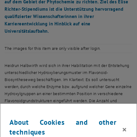
auf dem Gebiet der Phytochemie zu richten. Ziel des Elise
Richter-Stipendiums ist die Unterstützung hervorragend
qualifizierter Wissenschafterinnen in ihrer
Karriereentwicklung in Hinblick auf eine
Universitätslaufbahn.
The images for this item are only visible after login.
Heidrun Halbwirth wird sich in ihrer Habilitation mit der Entstehung
unterschiedlicher Hydroxylierungsmuster im Flavonoid-
Biosyntheseweg beschäftigen. Im Klartext: Es soll untersucht
werden, durch welche Enzyme bzw. aufgrund welcher Gene einzelne
Hydroxylgruppen an einer bestimmten Position in verschiedene
Flavonoidgrundstrukturen eingeführt werden. Die Anzahl und
Verteilung der Hydroxylgruppen ist für die Eigenschaften und
Wirkung der jeweiligen Einzelsubstanz von zentraler Bedeutung.
About Cookies and other
×
Flavonoide (der Name leitet sich vom lateinischen Wort flavus =
techniques
gelb ab und berücksichtigt damit die Tatsache, dass viele dieser