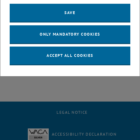
René Voglmayr
ist Leiter des LIT (Linz Institute of Technology) Open
SAVE
Innovation Center der Johannes Kepler Universität Linz
Lesen Sie weiter:
ONLY MANDATORY COOKIES
Management-
Development_Fa__higkeiten_Wandel-und-
PDF
583 KB
, download
ACCEPT ALL COOKIES
Leistungspotenzial-Lernen.pdf
LEGAL NOTICE
ACCESSIBILITY DECLARATION