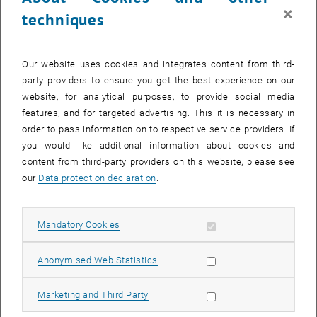
Aufgabenfelder der Führung zeigt, dass Führungsfähigkeiten aus
×
techniques
dem Zusammenspiel von Führungsidentität, Führungswissen sowie
Führungsmethoden resultieren und erlernbar sind. Die drei Felder
sind integrativ zu betrachten, denn ohne gefestigte
Our website uses cookies and integrates content from third-
Führungsidentität - Haltung - verbleiben Führungswissen und
party providers to ensure you get the best experience on our
Führungsmethoden weitge- hend im Werkzeugkasten der
website, for analytical purposes, to provide social media
Führungskraft und entfalten nicht die ihnen innewohnenden
features, and for targeted advertising. This it is necessary in
Potenziale. Wir zeigen diese Felder der Führungskräfteentwicklung
order to pass information on to respective service providers. If
– Management Development – auf und erläutern geeignete
you would like additional information about cookies and
Zugänge, um zielgerichtet Einfluss auf den Lernprozess zu nehmen.
content from third-party providers on this website, please see
Wolfgang H. Güttel
ist Universitätsprofessor für Personal- und
our
Data protection declaration
.
Unternehmensführung am Institut für Managementwissenschaften
und Dean der Academy for Continuing Education (ACE) an der
Technischen Universität (TU) Wien. Seine Forschung ist den Themen
Allow mandatory cookies
Mandatory Cookies
Leadership, Strategie & Change Management gewidmet. Zum
Zeitpunkt dieser Publikation war er Universitätsprofessor am Institut
Allow statistic cookies
Anonymised Web Statistics
für Human Resource & Change Management an der Universität Linz
Christine Güttel
ist
Academic Coordinator am Studienbereich
Allow marketing cookies
Marketing and Third Party
Personal & Organisation der FHWien der WKW