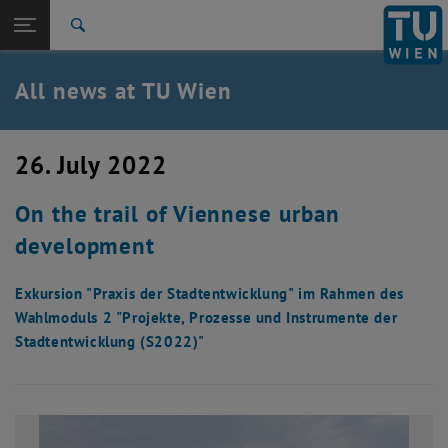
Studies
Open page navigation
DE
TU Login
Research
Search
International
Quicklinks
All news at TU Wien
Toggle quicklinks menu
Career
Top menu level
all news
26. July 2022
Back to:
TU Wien Homepage
Back: list subpages of parent page TU Wien Homepage
On the trail of Viennese urban
Overview
development
Exkursion "Praxis der Stadtentwicklung" im Rahmen des
Wahlmoduls 2 "Projekte, Prozesse und Instrumente der
Stadtentwicklung (S2022)"