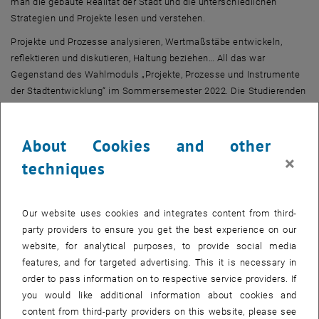
man die gebaute Realität der Stadt und die unterschiedlichen
Strategien und Projekte lesen und verstehen.
Projekte und Prozesse analysieren, Wertmaßstäbe entwickeln,
reflektieren und diskutieren, Haltung beziehen… All das war
Gegenstand des Wahlmoduls „Projekte, Prozesse und Instrumente
der Stadtentwicklung“ im Sommersemester 2022. Die Studierenden
waren gefordert, Projekte und Konzepte auf der Stadtteilebene und
die dahinterstehenden Planungsprozesse und -instrumente
systematisch zu erklären und auf ihre Grundlagen, Werthaltungen
About Cookies and other
und planerischen Strategien hin zu analysieren und zu bewerten.
×
techniques
Darüber hinaus haben die Studierenden im Rahmen der Referate
und der Exkursion ihre kommunikativen und sozialen Kompetenzen
vertieft und den Blick für kreative und innovative raumplanerische
Our website uses cookies and integrates content from third-
Lösungsansätze und Strategien geschärft.
party providers to ensure you get the best experience on our
In diesem Semester richtete sich der Fokus auf die Wiener
website, for analytical purposes, to provide social media
Stadtteilebene und auf die unterschiedlichen Instrumente der
features, and for targeted advertising. This it is necessary in
Qualifizierungsverfahren. An der Schanze, Hausfeld, Quartier am
order to pass information on to respective service providers. If
Seebogen und Sonnwendviertel - diese vier
you would like additional information about cookies and
Stadtentwicklungsgebiete waren Gegenstand der Analyse, Reflexion
content from third-party providers on this website, please see