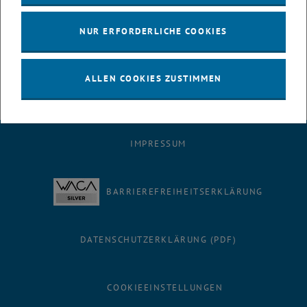
heterozyklischer Verbindungen zur Beeinflussung der
Zelldifferenzierung und der GABAA-Rezeptoren, der C-H-Aktivierung
NUR ERFORDERLICHE COOKIES
von sp3-Zentren, der Substitution von gasförmigen Reagenzien
durch feste Alternativen, der grünen Chemie und der
Mechanochemie.
ALLEN COOKIES ZUSTIMMEN
IMPRESSUM
BARRIEREFREIHEITSERKLÄRUNG
DATENSCHUTZERKLÄRUNG (PDF)
COOKIEEINSTELLUNGEN