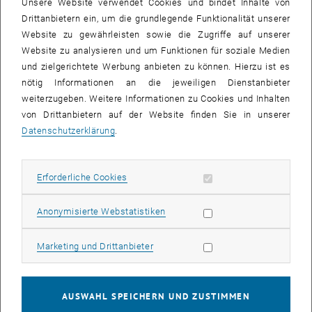
Unsere Website verwendet Cookies und bindet Inhalte von
Drittanbietern ein, um die grundlegende Funktionalität unserer
Website zu gewährleisten sowie die Zugriffe auf unserer
Bild v
Website zu analysieren und um Funktionen für soziale Medien
Univ.-Prof. DI Dr. Michael Schnürch
und zielgerichtete Werbung anbieten zu können. Hierzu ist es
nötig Informationen an die jeweiligen Dienstanbieter
weiterzugeben. Weitere Informationen zu Cookies und Inhalten
Michael Schnürch hat seine Diplom- und Doktorarbeit in der Gruppe
von Drittanbietern auf der Website finden Sie in unserer
von Prof. Peter Stanetty durchgeführt und wurde 2005 an der TU
Datenschutzerklärung
.
Wien promoviert. Während seines PhD-Studiums war er für ein 4-
monatiges Sabbatical in Kanada, wo er in der Gruppe von Prof.
Victor Snieckus an der Queens University (Kingston, Ontario)
Erforderliche Cookies zulassen
Erforderliche Cookies
arbeitete. Anschließend war er Post-Doc bei Prof. Dalibor Sames an
der Columbia University in New York City (als Erwin-Schrödinger-
Statistik Cookies zulassen
Anonymisierte Webstatistiken
Stipendiat) und forschte auf dem Gebiet der dekarbonylativen
Kupplungsreaktionen und der sp3-C-H-Aktivierung.
Marketing Cookies zulassen
Marketing und Drittanbieter
Nach seiner Rückkehr wurde er Assistenzprofessor an der TU Wien
und schloss seine Habilitation im Jahr 2013 ab und wurde Assistant
Professor und 2016 Associate Professor. Seine
AUSWAHL SPEICHERN UND ZUSTIMMEN
Forschungsinteressen liegen im Bereich der Synthese