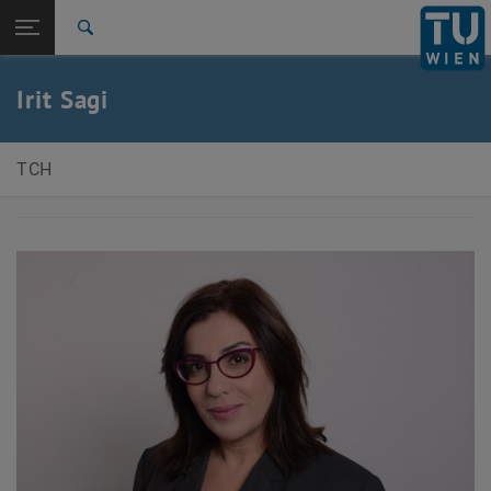
Seitennavigation öffnen
EN
TU Login
Suche
Zur 1. Menü Ebene
E150-Fakultät für Technische Chemie
Irit Sagi
Zurück zur letzten Ebene:
IAB (International Advisory Board)
Zurück: Subseiten von IAB (International Advisory Board) auflisten
Irit Sagi
TCH