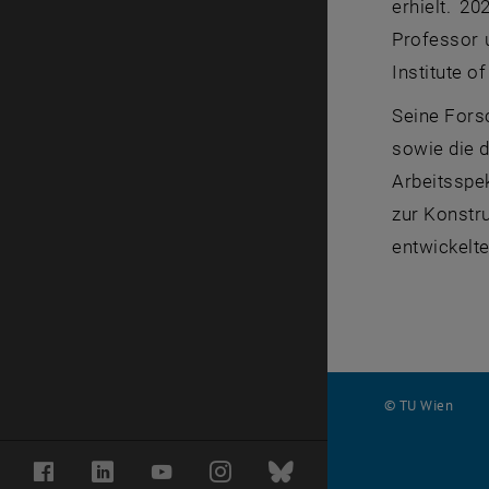
erhielt. 2
Professor 
Institute o
Seine Fors
sowie die 
Arbeitsspek
zur Konstr
entwickelt
© TU Wien
#
Facebook
LinkedIn
YouTube
Instagram
Bluesky
124159