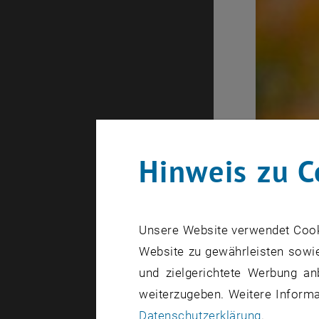
Hinweis zu C
Unsere Website verwendet Cookie
Website zu gewährleisten sowie
und zielgerichtete Werbung an
weiterzugeben. Weitere Informat
Datenschutzerklärung
.