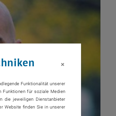
chniken
×
ndlegende Funktionalität unserer
m Funktionen für soziale Medien
 die jeweiligen Dienstanbieter
er Website finden Sie in unserer