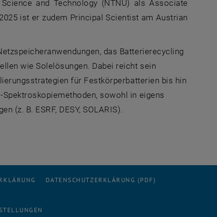
of Science and Technology (NTNU) als Associate
025 ist er zudem Principal Scientist am Austrian
 Netzspeicheranwendungen, das Batterierecycling
llen wie Solelösungen. Dabei reicht sein
ierungsstrategien für Festkörperbatterien bis hin
d -Spektroskopiemethoden, sowohl in eigens
en (z. B. ESRF, DESY, SOLARIS).
ERKLÄRUNG
DATENSCHUTZERKLÄRUNG (PDF)
STELLUNGEN