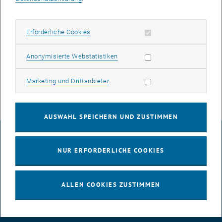
Rektorat der TU Wien
Karlsplatz 13
1040 Wien
Erforderliche Cookies zulassen
Erforderliche Cookies
Datenschutzbeauftragte:
Christina Thirsfeld
Statistik Cookies zulassen
Anonymisierte Webstatistiken
TU Wien
Karlsplatz 13/018
Marketing Cookies zulassen
Marketing und Drittanbieter
datenschutz@tuwien.ac.at
AUSWAHL SPEICHERN UND ZUSTIMMEN
IMPRESSUM
NUR ERFORDERLICHE COOKIES
BARRIEREFREIHEITSERKLÄRUNG
ALLEN COOKIES ZUSTIMMEN
DATENSCHUTZERKLÄRUNG (PDF)