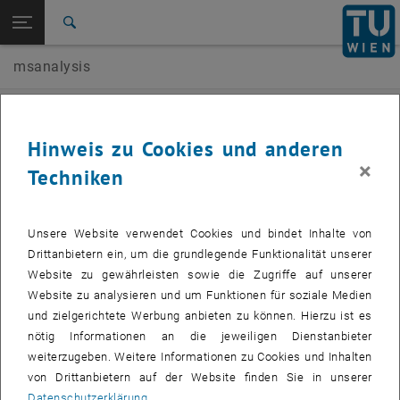
Seitennavigation öffnen
EN
TU Login
Suche
msanalysis
Zur 1. Menü Ebene
E164-01-1-Forschungsgruppe Massenspektrometrische
Bio- und Polymeranalytik
Zurück zur letzten Ebene:
35. MassSpec Forum Wien (TU Wien)
Zurück: Subseiten von 35. MassSpec Forum Wien (TU Wien) auflisten
Der Datenschutz
Anmeldung
Hinweis zu Cookies und anderen
Datenschutz und dessen Sicherung sind der TU Wien ein wichtiges
×
Anliegen. Die Verarbeitung personenbezogener Daten erfolgt unter
Techniken
strikter Einhaltung der Grundsätze und Anforderungen der
Datenschutz-Grundverordnung und des österreichischen
Datenschutzgesetzes. Die TU Wien verarbeitet nur jene Daten, die
Unsere Website verwendet Cookies und bindet Inhalte von
zur Erreichung der angestrebten Zwecke notwendig sind und ist
Drittanbietern ein, um die grundlegende Funktionalität unserer
stets bemüht, die Sicherheit und Richtigkeit der Daten zu
Website zu gewährleisten sowie die Zugriffe auf unserer
gewährleisten. Personenbezogene Daten (Name, Arbeitgeber, Foto)
Website zu analysieren und um Funktionen für soziale Medien
von bestimmten Personen, z.B. Referenten und Teilnehmer einer
und zielgerichtete Werbung anbieten zu können. Hierzu ist es
Podiumsdiskussion, werden zum Zweck der Bewerbung der
nötig Informationen an die jeweiligen Dienstanbieter
Veranstaltung veröffentlicht.
weiterzugeben. Weitere Informationen zu Cookies und Inhalten
Die Zustimmung kann jederzeit zurückgezogen werden.
von Drittanbietern auf der Website finden Sie in unserer
Verantwortlich:
Datenschutzerklärung
.