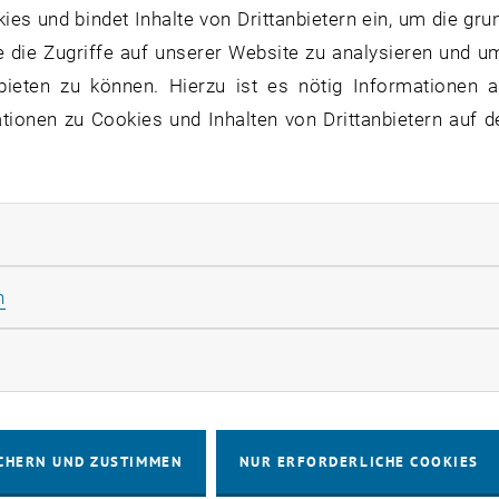
s und bindet Inhalte von Drittanbietern ein, um die gru
en uns herzlich bei den über 50 Teilnehmer_innen des 
 die Zugriffe auf unserer Website zu analysieren und u
bieten zu können. Hierzu ist es nötig Informationen an
ionen zu Cookies und Inhalten von Drittanbietern auf d
rliche Cookies zulassen
Statistik Cookies zulassen
n
rketing Cookies zulassen
CHERN UND ZUSTIMMEN
NUR ERFORDERLICHE COOKIES