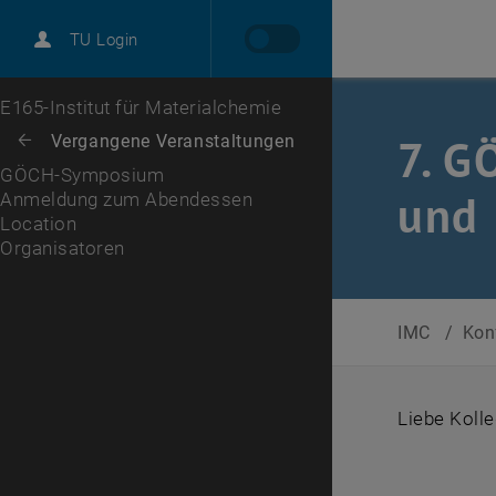
TU Login
Anmeldung zum Abendessen
Location
Organisatoren
Zur 1. Menü Ebene
E165-Institut für Materialchemie
Zurück zur letzten Ebene:
7. G
Vergangene Veranstaltungen
Zurück: Subseiten von Vergangene Veranstaltungen auflisten
GÖCH-Symposium
und 
Anmeldung zum Abendessen
Location
Organisatoren
IMC
/
Kon
Liebe Koll