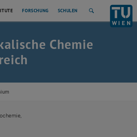
TITUTE
FORSCHUNG
SCHULEN
Suche
kalische Chemie
reich
sium
rochemie,