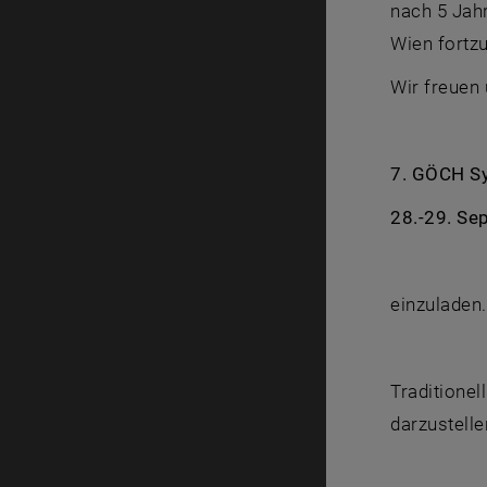
nach 5 Jah
Wien fortz
Wir freuen 
7. GÖCH Sy
28.-29. Se
einzuladen.
Traditionel
darzustelle