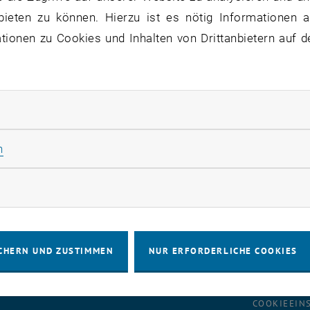
bieten zu können. Hierzu ist es nötig Informationen an
ferenzen
/
Vergangene Veranstaltungen
/
COE MECS Sci
ionen zu Cookies und Inhalten von Drittanbietern auf d
MECS Science Day
rliche Cookies zulassen
te: Nov. 15, 2023
Statistik Cookies zulassen
n
n is closed.
rketing Cookies zulassen
CHERN UND ZUSTIMMEN
NUR ERFORDERLICHE COOKIES
IMPRESSUM
BARRIEREFREIHEITS
COOKIEEIN