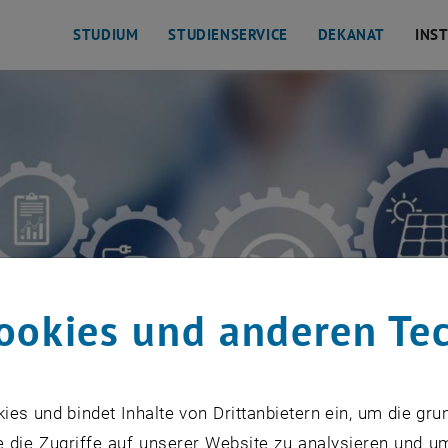
STUDIUM
STUDIENSERVICE
DEKANAT
INS
ookies und anderen Te
s und bindet Inhalte von Drittanbietern ein, um die gru
 die Zugriffe auf unserer Website zu analysieren und u