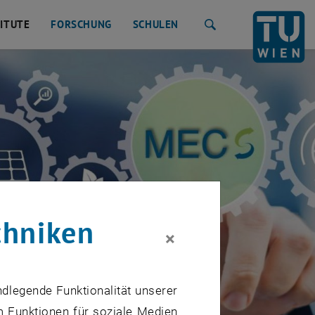
TITUTE
FORSCHUNG
SCHULEN
Suche
chniken
×
ndlegende Funktionalität unserer
m Funktionen für soziale Medien