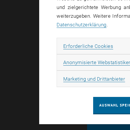
und zielgerichtete Werbung an
IMC
/
Kon
weiterzugeben. Weitere Informat
Datenschutzerklärung
.
COE 
Erforde
Erforderliche Cookies
Save the da
Anonymisierte Webstatistike
Registratio
Ma
Marketing und Drittanbieter
AUSWAHL SPEI
© TU Wien
#
94116