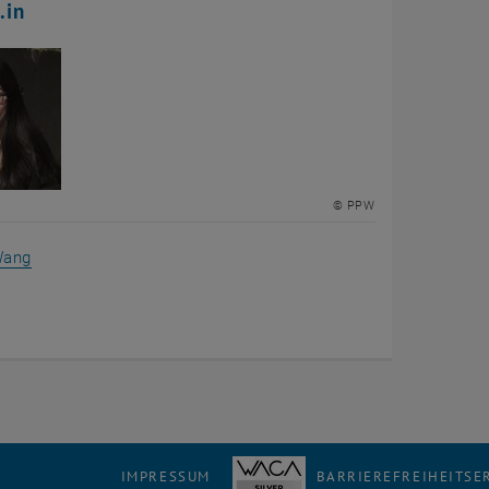
.in
© PPW
Wang
n
IMPRESSUM
BARRIEREFREIHEITS