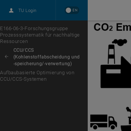
EN
TU Login
Zur 1. Menü Ebene
E166-06-3-Forschungsgruppe
Prozesssystematik für nachhaltige
Ressourcen
Zurück zur letzten Ebene:
CCU/CCS
(Kohlenstoffabscheidung und
Zurück: Subseiten von CCU/CCS (Kohlenstoffabscheidung und -speiche
-speicherung/-verwertung)
Aufbaubasierte Optimierung von
CCU/CCS-Systemen