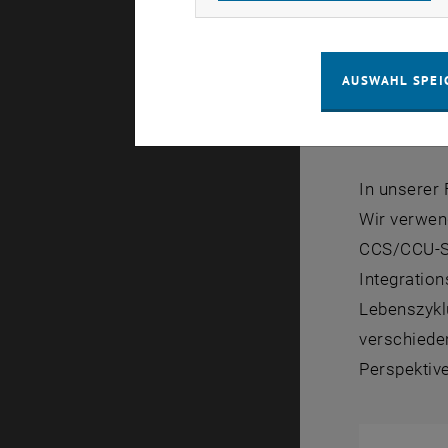
CCU/CCS Su
AUSWAHL SPEI
Überb
In unserer
Wir verwen
CCS/CCU-Sy
Integration
Lebenszykl
verschieden
Perspektiv