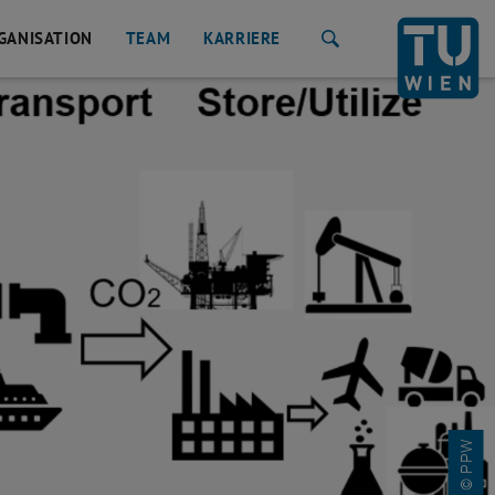
GANISATION
TEAM
KARRIERE
Suche
© PPW