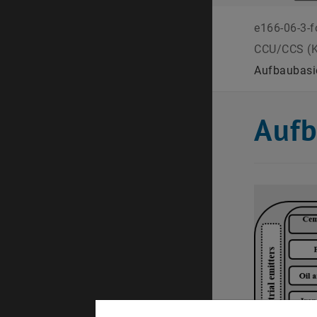
e166-06-3-f
CCU/CCS (K
Aufbaubasi
Aufb