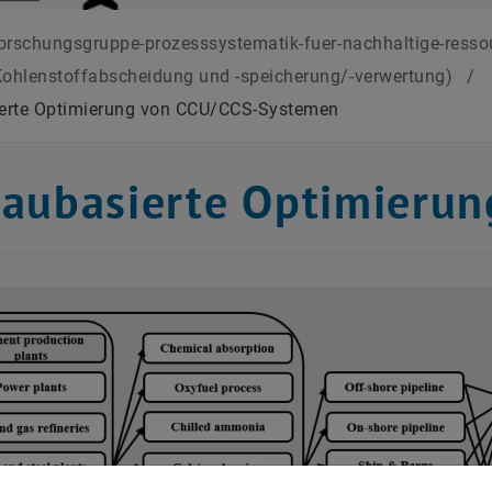
orschungsgruppe-prozesssystematik-fuer-nachhaltige-ress
ohlenstoffabscheidung und -speicherung/-verwertung)
/
erte Optimierung von CCU/CCS-Systemen
aubasierte Optimierun