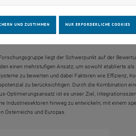
perstructure
CHERN UND ZUSTIMMEN
NUR ERFORDERLICHE COOKIES
auung Appraoch
 Forschungsgruppe liegt der Schwerpunkt auf der Bewert
den einen mehrstufigen Ansatz, um sowohl etablierte als
steme zu bewerten und dabei Faktoren wie Effizienz, Ko
spotenzial zu berücksichtigen. Durch die Kombination ei
us-Optimierungsansatz ist es unser Ziel, Integrationssz
e Industriesektoren hinweg zu entwickeln, mit einem spezi
en Österreichs und Europas.