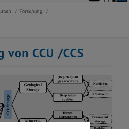
ourcen
/
Forschung
/
g von CCU /CCS