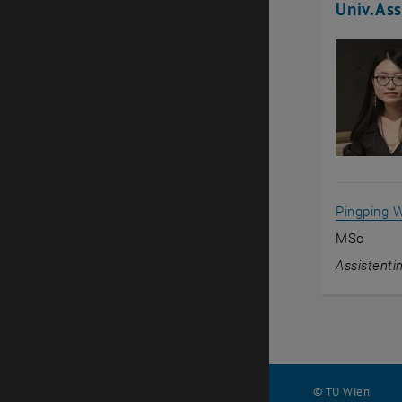
Univ.Ass
Pingping 
MSc
Assistenti
© TU Wien
#