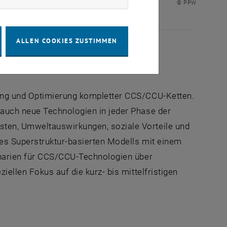
© PPW
ALLEN COOKIES ZUSTIMMEN
ung und Optimierung kompletter CCS/CCU-Ketten.
 auch neue Technologien in jeder Phase der
sten, Umweltauswirkungen, soziale Vorteile und
nes Superstruktur-basierten Modells mit einem
enarien für CCS/CCU-Technologien über
ellen Fokus auf die kurz- bis mittelfristigen