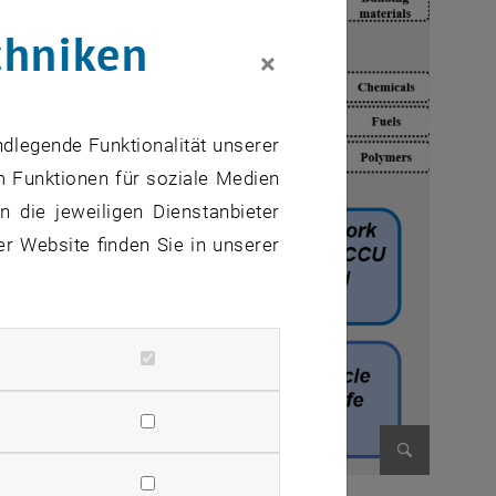
chniken
×
ndlegende Funktionalität unserer
m Funktionen für soziale Medien
 die jeweiligen Dienstanbieter
er Website finden Sie in unserer
Bild vergr