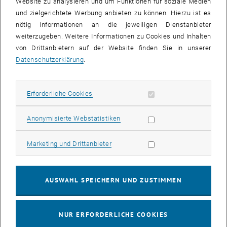
Website zu analysieren und um Funktionen für soziale Medien
und zielgerichtete Werbung anbieten zu können. Hierzu ist es
Ihre Bewerbungsunterlagen senden Sie bitte an:
nötig Informationen an die jeweiligen Dienstanbieter
immo
@
tuwien.ac.at
weiterzugeben. Weitere Informationen zu Cookies und Inhalten
von Drittanbietern auf der Website finden Sie in unserer
Datenschutzerklärung
.
Programm-Management
Erforderliche Cookies zulassen
Erforderliche Cookies
Statistik Cookies zulassen
Anonymisierte Webstatistiken
Marketing Cookies zulassen
Marketing und Drittanbieter
AUSWAHL SPEICHERN UND ZUSTIMMEN
DI Filiz Siber-Schmied
immo
@
tuwien.ac.at
T +43 1 58801 41730
NUR ERFORDERLICHE COOKIES