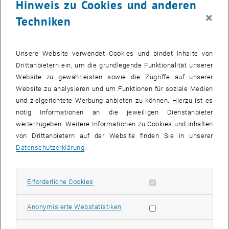
Hinweis zu Cookies und anderen
RGB:
231/51/69
×
Techniken
Hexadecimal:
#e73345
CMYK:
0/90/65/0
Unsere Website verwendet Cookies und bindet Inhalte von
Schmuckfarbe: Pantone
Red 032 C
Drittanbietern ein, um die grundlegende Funktionalität unserer
Website zu gewährleisten sowie die Zugriffe auf unserer
ACE blau (AIR)
Website zu analysieren und um Funktionen für soziale Medien
RGB:
36/153/214
und zielgerichtete Werbung anbieten zu können. Hierzu ist es
Hexadecimal:
#2499d6
nötig Informationen an die jeweiligen Dienstanbieter
weiterzugeben. Weitere Informationen zu Cookies und Inhalten
CMYK:
75/25/0/0
von Drittanbietern auf der Website finden Sie in unserer
Schmuckfarbe:
Pantone 7689 C
Datenschutzerklärung
.
ACE Logo
Erforderliche Cookies zulassen
Erforderliche Cookies
EPS, CMYK
EPS
3 MB
Statistik Cookies zulassen
Anonymisierte Webstatistiken
, herunterladen