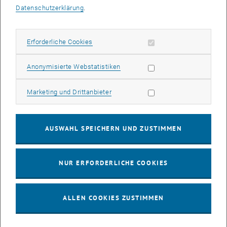
Datenschutzerklärung
.
Ort *
Erforderliche Cookies zulassen
Erforderliche Cookies
Land *
Statistik Cookies zulassen
Anonymisierte Webstatistiken
Marketing Cookies zulassen
Marketing und Drittanbieter
Zustelladresse (falls abweichend von Wohnadresse)
AUSWAHL SPEICHERN UND ZUSTIMMEN
Ausbildung
NUR ERFORDERLICHE COOKIES
Berufserfahrung
ALLEN COOKIES ZUSTIMMEN