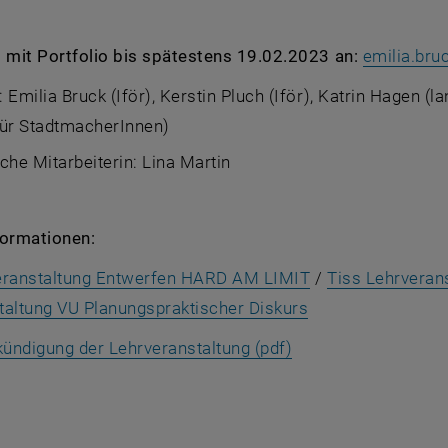
mit Portfolio bis spätestens 19.02.2023 an:
emilia.bru
 Emilia Bruck (Iför), Kerstin Pluch (Iför), Katrin Hagen (
für StadtmacherInnen)
che Mitarbeiterin: Lina Martin
formationen:
, opens an exter
eranstaltung Entwerfen HARD AM LIMIT
/
Tiss Lehrveran
, opens an extern
taltung VU Planungspraktischer Diskurs
, opens an external
kündigung der Lehrveranstaltung (pdf)