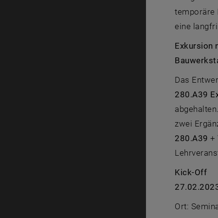
temporäre I
eine langfr
Exkursion 
Bauwerksta
Das Entwer
280.A39 Ex
abgehalten
zwei Ergän
280.A39
+
Lehrverans
Kick-Off
27.02.2023
Ort: Semin