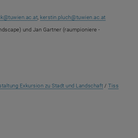
ck
@
tuwien.ac.at
,
kerstin.pluch
@
tuwien.ac.at
landscape) und Jan Gartner (raumpioniere -
nal URL in a new window
, opens an ex
staltung Exkursion zu Stadt und Landschaft
/
Tiss
al URL in a new window
 URL in a new window