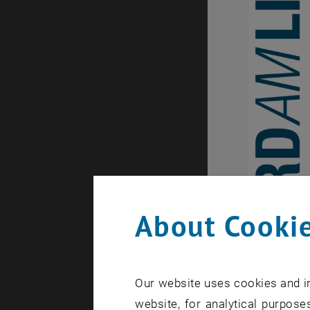
About Cookie
Our website uses cookies and in
website, for analytical purposes