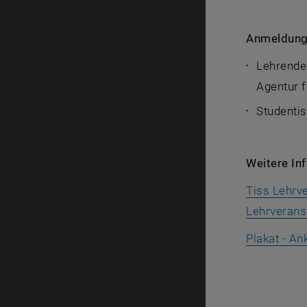
Anmeldung 
Lehrende:
Agentur 
Studentis
Weitere In
Tiss Lehrv
Lehrverans
Plakat - An