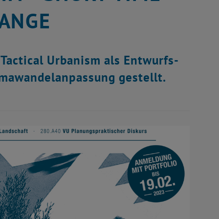
HANGE
actical Urbanism als Entwurfs-
imawandelanpassung gestellt.