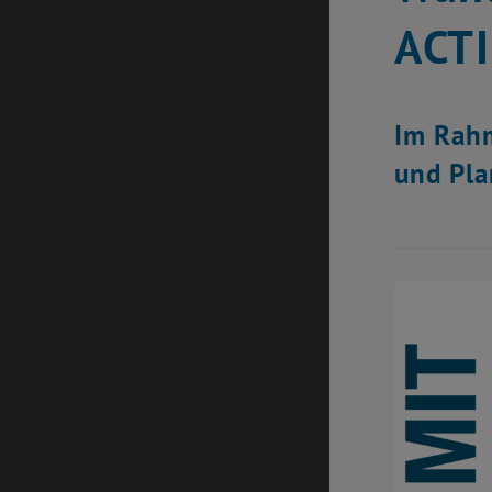
ACT
Im Rahm
und Pla