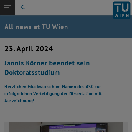
Studies
Open page navigation
DE
TU Login
Research
Search
International
Quicklinks
All news at TU Wien
Toggle quicklinks menu
Career
Top menu level
all news
23. April 2024
Back to:
TU Wien Homepage
Back: list subpages of parent page TU Wien Homepage
Jannis Körner beendet sein
Overview
Doktoratsstudium
Herzlichen Glückwünsch im Namen des ASC zur
erfolgreichen Verteidigung der Dissertation mit
Auszeichnung!