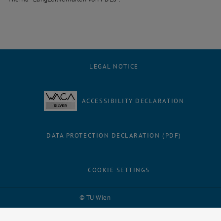
LEGAL NOTICE
ACCESSIBILITY DECLARATION
DATA PROTECTION DECLARATION (PDF)
COOKIE SETTINGS
Facebook
LinkedIn
YouTube
Instagram
Bluesky
© TU Wien
# 116210