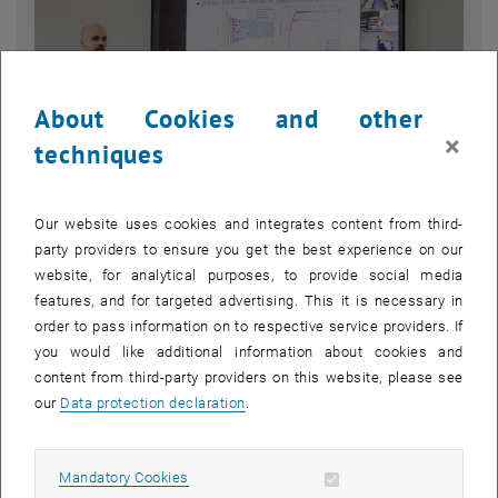
About Cookies and other
×
techniques
Our website uses cookies and integrates content from third-
party providers to ensure you get the best experience on our
website, for analytical purposes, to provide social media
Enlarg
features, and for targeted advertising. This it is necessary in
© privat
order to pass information on to respective service providers. If
you would like additional information about cookies and
content from third-party providers on this website, please see
Jannis KÖRNER hat am 17.4.2024 seine Dissertation "WKB-based
our
Data protection declaration
.
methods for the solution of highly oscillatory differential equations"
verteidigt und somit sein Doktoratsstudium mit Auszeichnung
bestanden.
Allow mandatory cookies
Mandatory Cookies