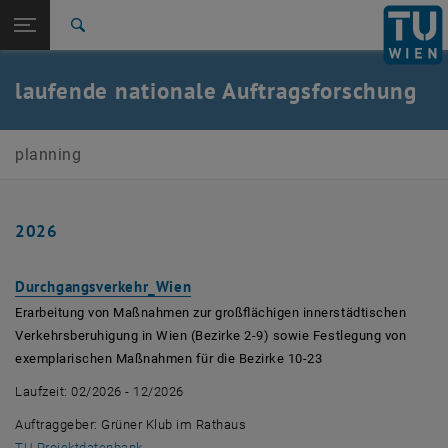
Seitennavigation öffnen
EN
TU Login
Suche
Zur 1. Menü Ebene
E230-01-Forschungsbereich Verkehrsplanung und
laufende nationale Auftragsforschung
Verkehrstechnik
Zurück zur letzten Ebene:
Nationale Auftragsforschung
Zurück: Subseiten von Nationale Auftragsforschung auflisten
planning
laufende nationale Auftragsforschung
2026
, öffnet eine externe URL in einem 
Durchgangsverkehr_Wien
Erarbeitung von Maßnahmen zur großflächigen innerstädtischen
Verkehrsberuhigung in Wien (Bezirke 2-9) sowie Festlegung von
exemplarischen Maßnahmen für die Bezirke 10-23
Laufzeit: 02/2026 - 12/2026
Auftraggeber: Grüner Klub im Rathaus
, öffnet eine externe URL in einem neuen Fenster
TU Projektdatenbank