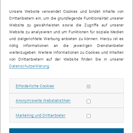
, öffnet eine externe URL in einem neuen Fenster
TU Projektdatenbank
Unsere Website verwendet Cookies und bindet Inhalte von
SUMP_Salzburg
Drittanbietern ein, um die grundlegende Funktionalität unserer
Website zu gewährleisten sowie die Zugriffe auf unserer
Erstellung des Salzburger Mobiltätsplans
Website zu analysieren und um Funktionen für soziale Medien
Laufzeit: 01/2025 - 11/2027
und zielgerichtete Werbung anbieten zu können. Hierzu ist es
nötig Informationen an die jeweiligen Dienstanbieter
Auftraggeber: Stadt Salzburg
weiterzugeben. Weitere Informationen zu Cookies und Inhalten
, öffnet eine externe URL in einem neuen Fenster
TU Projektdatenbank
von Drittanbietern auf der Website finden Sie in unserer
V-Modell_Trafix
Datenschutzerklärung
.
Erstellung eines Verkehrsmodells zur Beurteilung der Auswirkungen
der Straße I/64
Erforderliche Cookies zulassen
Erforderliche Cookies
Laufzeit: 05/2025 - 09/2025
Auftraggeber: Traffic-visions s.r.o.
Statistik Cookies zulassen
Anonymisierte Webstatistiken
, öffnet eine externe URL in einem neuen Fenster
TU Projektdatenbank
Marketing Cookies zulassen
Marketing und Drittanbieter
2024