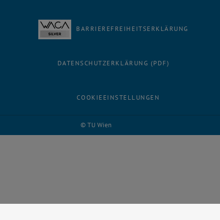
BARRIEREFREIHEITSERKLÄRUNG
DATENSCHUTZERKLÄRUNG (PDF)
COOKIEEINSTELLUNGEN
© TU Wien
# 73893
Facebook
LinkedIn
YouTube
Instagram
Bluesky