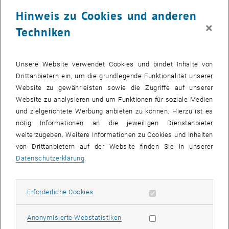
Hinweis zu Cookies und anderen
×
Techniken
Unsere Website verwendet Cookies und bindet Inhalte von
Drittanbietern ein, um die grundlegende Funktionalität unserer
Website zu gewährleisten sowie die Zugriffe auf unserer
Website zu analysieren und um Funktionen für soziale Medien
und zielgerichtete Werbung anbieten zu können. Hierzu ist es
nötig Informationen an die jeweiligen Dienstanbieter
weiterzugeben. Weitere Informationen zu Cookies und Inhalten
von Drittanbietern auf der Website finden Sie in unserer
Datenschutzerklärung
.
Metropolitan Activity Relocation Simulator
Die Software MARS ist ein dynamisches Landnutzungs- und
Erforderliche Cookies zulassen
Erforderliche Cookies
Subseiten von Aktuelles
Subseiten von Über uns 
Subseiten von Studieren
Subseiten von Dienstlei
Subseiten von Forschung
Subseiten von Öffentlich
Verkehrsmodell, welches am Forschungsbereich entwickelt
wurde. Alle weiteren Informationen entnehmen Sie der
Statistik Cookies zulassen
Anonymisierte Webstatistiken
englischen Website.