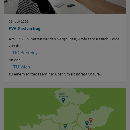
03. Juli 2026
FVV Gastvortrag
Am 17. Juni hatten wir das Vergnügen, Professor Kenichi Soga
von der
, öffnet eine externe URL in einem neuen Fenster
UC Berkeley
an der
, öffnet eine externe URL in einem neuen Fenster
TU Wien
zu einem Mittagsseminar über Smart Infrastructure…