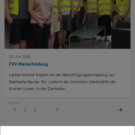
05. Juni 2026
FVV-Weiterbildung
Letzte Woche folgten wir der Besichtigungseinladung von
Raphaela Rauter, Stv. Leiterin der Zentralen Werkstätte der
Wiener Linien. In der Zentralen…
Seite 1 von 4
Seite 2 von 4
Seite 3 von 4
Seite 4 von 4
Nächs
1
2
3
4