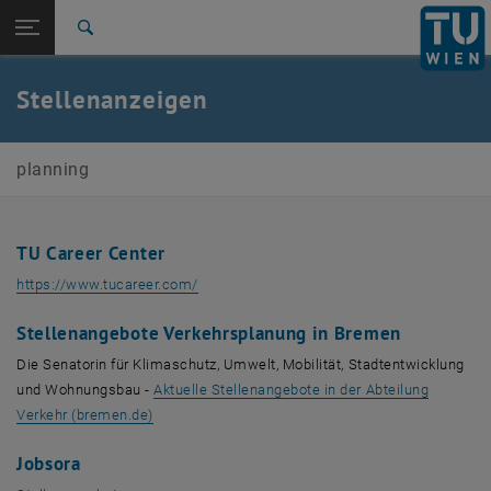
Seitennavigation öffnen
EN
TU Login
Suche
Zur 1. Menü Ebene
E230-01-Forschungsbereich Verkehrsplanung und
Stellenanzeigen
Verkehrstechnik
Zurück zur letzten Ebene:
Studierende
Zurück: Subseiten von Studierende auflisten
planning
Stellenanzeigen
TU Career Center
, öffnet eine externe URL in einem neuen Fe
https://www.tucareer.com/
Stellenangebote Verkehrsplanung in Bremen
Die Senatorin für Klimaschutz, Umwelt, Mobilität, Stadtentwicklung
und Wohnungsbau -
Aktuelle Stellenangebote in der Abteilung
, öffnet eine externe URL in einem neuen Fenster
Verkehr (bremen.de)
Jobsora