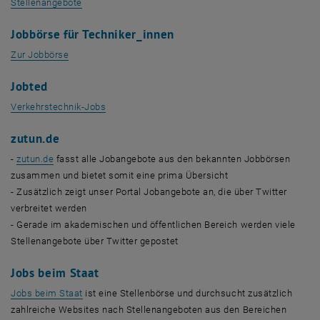
, öffnet eine externe URL in einem neuen Fenster
Stellenangebote
Jobbörse für Techniker_innen
, öffnet eine externe URL in einem neuen Fenster
Zur Jobbörse
Jobted
, öffnet eine externe URL in einem neuen Fenster
Verkehrstechnik-Jobs
zutun.de
, öffnet eine externe URL in einem neuen Fenster
-
zutun.de
fasst alle Jobangebote aus den bekannten Jobbörsen
zusammen und bietet somit eine prima Übersicht
- Zusätzlich zeigt unser Portal Jobangebote an, die über Twitter
verbreitet werden
- Gerade im akademischen und öffentlichen Bereich werden viele
Stellenangebote über Twitter gepostet
Jobs beim Staat
, öffnet eine externe URL in einem neuen Fenster
Jobs beim Staat
ist eine Stellenbörse und durchsucht zusätzlich
zahlreiche Websites nach Stellenangeboten aus den Bereichen