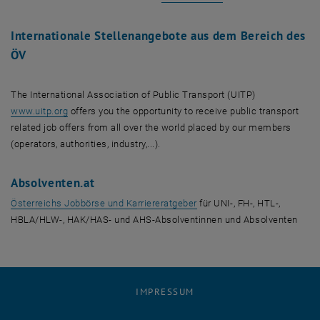
Internationale Stellenangebote aus dem Bereich des
ÖV
The International Association of Public Transport (UITP)
, öffnet eine externe URL in einem neuen Fenster
www.uitp.org
offers you the opportunity to receive public transport
related job offers from all over the world placed by our members
(operators, authorities, industry,...).
Absolventen.at
, öffnet eine externe URL i
Österreichs Jobbörse und Karriereratgeber
für UNI-, FH-, HTL-,
HBLA/HLW-, HAK/HAS- und AHS-Absolventinnen und Absolventen
IMPRESSUM