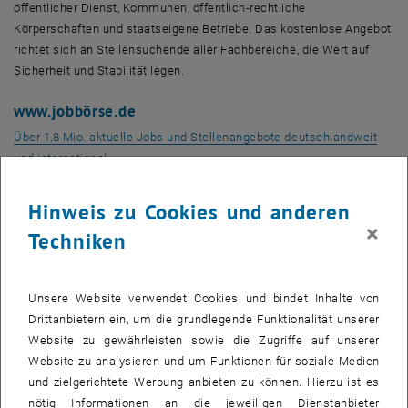
öffentlicher Dienst, Kommunen, öffentlich-rechtliche
Körperschaften und staatseigene Betriebe. Das kostenlose Angebot
richtet sich an Stellensuchende aller Fachbereiche, die Wert auf
Sicherheit und Stabilität legen.
www.jobbörse.de
Über 1,8 Mio. aktuelle Jobs und Stellenangebote deutschlandweit
, öffnet eine externe URL in einem neuen Fenster
und international.
kostenlose Metasuchmaschine Adzuna
Hinweis zu Cookies und anderen
, öffnet eine externe URL in einem neuen Fenster
Adzuna
fasst die Jobangebote von vielen großen und kleinen
×
Techniken
Jobbörsen zusammen und bietet dadurch ein sehr umfassendes
Angebot.
Unsere Website verwendet Cookies und bindet Inhalte von
JOBswype.at- Stellenangebote, Arbeit & Jobsuche
Drittanbietern ein, um die grundlegende Funktionalität unserer
, öffnet eine externe URL in einem neuen Fenster
Jobsuchmaschine
für tausende Stellenangebote aus Österreich –
Website zu gewährleisten sowie die Zugriffe auf unserer
einfache, schnelle und bequeme Jobsuche nach
Website zu analysieren und um Funktionen für soziale Medien
unterschiedlichsten Branchen, Tätigkeitsfeldern und Arbeitsformen:
und zielgerichtete Werbung anbieten zu können. Hierzu ist es
Vollzeit, Teilzeit, Studentenjobs, Ferienjobs, Praktikum,
nötig Informationen an die jeweiligen Dienstanbieter