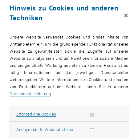
Hinweis zu Cookies und anderen
Workshop über Quantencomputing-Anwendungen in der
×
chemischen und biochemischen Technik an der DTU teil. Der
Techniken
Workshop brachte Wissenschaftler und Ingenieure aller
Karrierestufen aus dem akademischen Bereich, der Industrie und
von Start-ups zusammen, um die Fortschritte auf dem
Unsere Website verwendet Cookies und bindet Inhalte von
aufstrebenden und schnell wachsenden Gebiet des
Drittanbietern ein, um die grundlegende Funktionalität unserer
Quantencomputings zu präsentieren.
Website zu gewährleisten sowie die Zugriffe auf unserer
Website zu analysieren und um Funktionen für soziale Medien
Weitere Informationen über die Konferenz finden Sie auf der
DTU-
und zielgerichtete Werbung anbieten zu können. Hierzu ist es
, öffnet eine externe URL in einem neuen Fenster
Konferenz-Website
nötig Informationen an die jeweiligen Dienstanbieter
weiterzugeben. Weitere Informationen zu Cookies und Inhalten
von Drittanbietern auf der Website finden Sie in unserer
Datenschutzerklärung
.
Erforderliche Cookies zulassen
Erforderliche Cookies
Statistik Cookies zulassen
Anonymisierte Webstatistiken