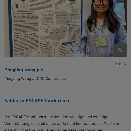
Bild v
© PPW
Pingping wang pic
Pingping Wang at GRC Conference
Pingping Wang at GRC Conference
Safdar in ESCAPE Conference
Die ESCAPE-Konferenzreihe ist eine wichtige und wichtige
Veranstaltung, die sich eines auffallend internationalen Publikums
erfreut und aktive Mitglieder der verfahrenstechnischen