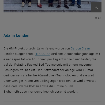
Bild v
© AD
Ada in London
, öffnet e
Die 6M-Projektfortschrittskonferenz wurde von
Carbon Clean
in
, öffnet eine externe URL in einem neu
London ausgerichtet.
HIRECORD
wird eine Abscheidungsanlage mit
einer Kapazität von 10 Tonnen pro Tag entwickeln und testen, die
auf der Rotating Packed Bed-Technologie mit einem modernen
Lösungsmittel basiert. Der Platzbedarf der Anlage wird 10-mal
geringer sein als bei herkömmlichen Technologien und sie wird
unter weniger intensiven Bedingungen arbeiten. Es wird erwartet,
dass dadurch die Kosten sowie die Umwelt- und
Sicherheitsauswirkungen erheblich gesenkt werden.