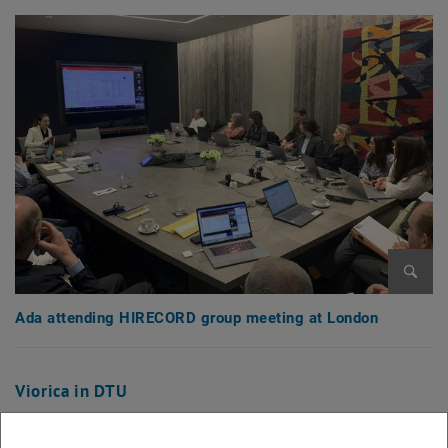
Bild v
Ada attending HIRECORD group meeting at London
Viorica in DTU
Unsere Kollegin Viorica Sirghii nahm im Mai 2023 an einem