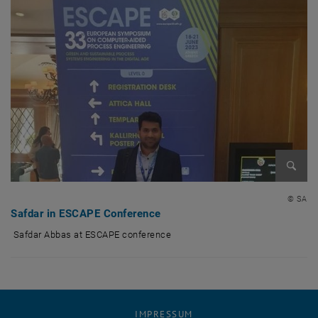
Bild v
© SA
Safdar in ESCAPE Conference
Safdar Abbas at ESCAPE conference
Safdar Abbas at ESCAPE conference
IMPRESSUM