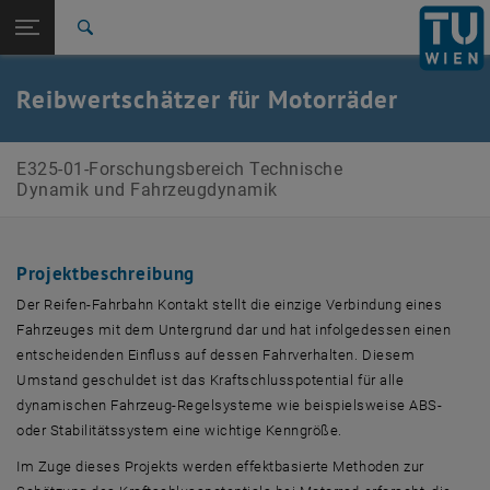
Seitennavigation öffnen
EN
TU Login
Suche
Zur 1. Menü Ebene
E325-01-Forschungsbereich Technische Dynamik und
Reibwertschätzer für Motorräder
Fahrzeugdynamik
Zurück zur letzten Ebene:
Forschungsprojekte
Zurück: Subseiten von Forschungsprojekte auflisten
E325-01-Forschungsbereich Technische
Friction Potential Estimation
Dynamik und Fahrzeugdynamik
Projektbeschreibung
Der Reifen-Fahrbahn Kontakt stellt die einzige Verbindung eines
Fahrzeuges mit dem Untergrund dar und hat infolgedessen einen
entscheidenden Einfluss auf dessen Fahrverhalten. Diesem
Umstand geschuldet ist das Kraftschlusspotential für alle
dynamischen Fahrzeug-Regelsysteme wie beispielsweise ABS-
oder Stabilitätssystem eine wichtige Kenngröße.
Im Zuge dieses Projekts werden effektbasierte Methoden zur