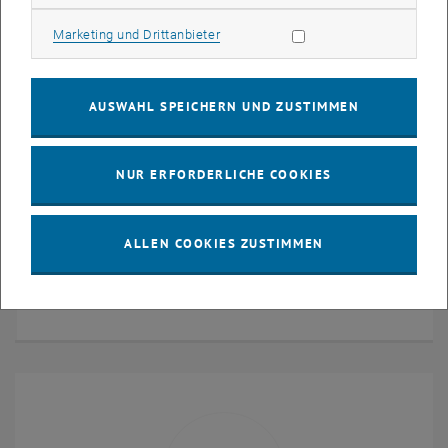
Kontakt
Marketing Cookies zulassen
Marketing und Drittanbieter
AUSWAHL SPEICHERN UND ZUSTIMMEN
NUR ERFORDERLICHE COOKIES
Ao.Univ.Prof. Dipl.-Ing. Dr.techn.
ALLEN COOKIES ZUSTIMMEN
Manfred Plöchl
E-MAIL AN MANFRED PLÖCHL SENDEN
E-MAIL SENDEN