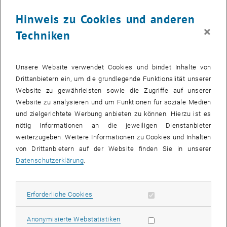
Bild v
Hinweis zu Cookies und anderen
Abbildung 2: Zustands- und Parameterschätzungen
×
Abbildung 2: Zustands- und Parameterschätzungen
Techniken
Projektziele
Unsere Website verwendet Cookies und bindet Inhalte von
Im Zuge des Projektes sollen vielversprechende Schätzmethoden
Drittanbietern ein, um die grundlegende Funktionalität unserer
auf Basis von Längsanregung anhand von Simulationen entwickelt
Website zu gewährleisten sowie die Zugriffe auf unserer
und deren Potenzial aufgezeigt werden. Die gewählten Modelle
Website zu analysieren und um Funktionen für soziale Medien
sollen sich auch für eine späteren Implementierung in das Fahrzeug
und zielgerichtete Werbung anbieten zu können. Hierzu ist es
eignen.
nötig Informationen an die jeweiligen Dienstanbieter
weiterzugeben. Weitere Informationen zu Cookies und Inhalten
Kooperationspartner
von Drittanbietern auf der Website finden Sie in unserer
KTM
Datenschutzerklärung
.
Projektdauer
Erforderliche Cookies zulassen
Erforderliche Cookies
April 2022 - Dezember 2022
Statistik Cookies zulassen
Anonymisierte Webstatistiken