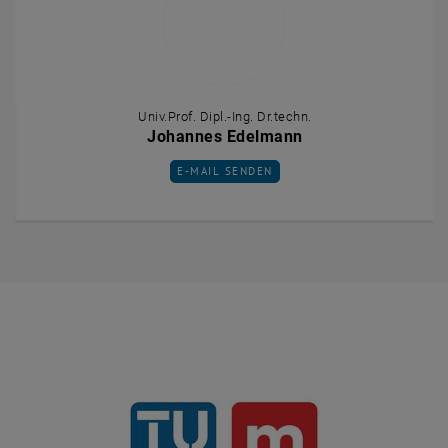
Univ.Prof. Dipl.-Ing. Dr.techn.
Johannes Edelmann
E-MAIL AN JOHANNES EDELMANN SENDEN
E-MAIL SENDEN