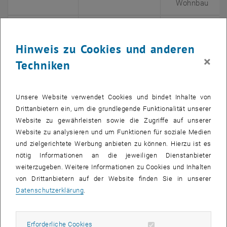
Wohnbau
21.03.2018
Manfred Neun
Aus Europa in 
Aktive Mobilit
Hinweis zu Cookies und anderen
Fusion Mobilit
×
Techniken
11.04.2018
Verena
Aktive Mobilitä
Zeuschner
Beitrag zur
Unsere Website verwendet Cookies und bindet Inhalte von
Gesundheitsfö
Drittanbietern ein, um die grundlegende Funktionalität unserer
Website zu gewährleisten sowie die Zugriffe auf unserer
18.04.2018
Maria
Aktive Gestalt
Website zu analysieren und um Funktionen für soziale Medien
Grundner
mehr Gehen in
und zielgerichtete Werbung anbieten zu können. Hierzu ist es
Städten
nötig Informationen an die jeweiligen Dienstanbieter
weiterzugeben. Weitere Informationen zu Cookies und Inhalten
25.04.2018
Lucas Harms
Trends in bicy
von Drittanbietern auf der Website finden Sie in unserer
effectiveness 
Datenschutzerklärung
.
policy in the 
02.05.2018
Martin Robert
Münster 2050 -
Erforderliche Cookies zulassen
Erforderliche Cookies