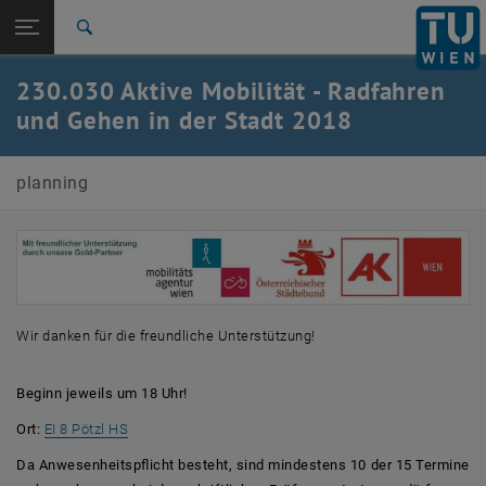
Seitennavigation öffnen
TU Login
Suche
Zur 1. Menü Ebene
E230-01-Forschungsbereich Verkehrsplanung und
230.030 Aktive Mobilität - Radfahren
Verkehrstechnik
und Gehen in der Stadt 2018
Zurück zur letzten Ebene:
Ringvorlesungen
Zurück: Subseiten von Ringvorlesungen auflisten
230.030 Aktive Mobilität - Radfahren und Gehen in der
planning
Stadt 2018
Wir danken für die freundliche Unterstützung!
Beginn jeweils um 18 Uhr!
, öffnet eine externe URL in einem neuen Fenster
Ort:
EI 8 Pötzl HS
Da Anwesenheitspflicht besteht, sind mindestens 10 der 15 Termine