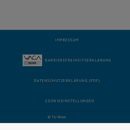
IMPRESSUM
BARRIEREFREIHEITSERKLÄRUNG
DATENSCHUTZERKLÄRUNG (PDF)
COOKIEEINSTELLUNGEN
Facebook
LinkedIn
YouTube
Instagram
Bluesky
© TU Wien
# 80880