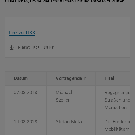
zu besuchen, um bei der schriftlichen Prüfung antreten zu dürfen.
, öffnet eine externe URL in einem neuen Fenst
Link zu TISS
Plakat
(
PDF
139 KB)
Datum
Vortragende_r
Titel
07.03.2018
Michael
Begegnungszo
Szeiler
Straßen und Pl
Menschen
14.03.2018
Stefan Melzer
Die Förderung 
Mobilitätsma