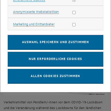
Statistik Cookies zulassen
Anonymisierte Webstatistiken
Verkehrsmittel von Pendlern/-innen vor dem COVID-19-Lockdown
und die Veränderung während des Lockdowns für den städtischen
Marketing Cookies zulassen
Marketing und Drittanbieter
Raum (n=2.220)
AUSWAHL SPEICHERN UND ZUSTIMMEN
NUR ERFORDERLICHE COOKIES
ALLEN COOKIES ZUSTIMMEN
Verkehrsmittel von Pendlern/-innen vor dem COVID-19-Lockdown
und die Veränderung während des Lockdowns für den ländlichen