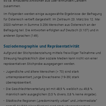
so ca. elftausend Antworten aus über einhundert Ländern
zusammen.
Im Folgenden werden einige ausgewählte Ergebnisse der Befragung
für Österreich vertieft dargestellt: Im Zeitraum 23. März bis 12. Mai
2020 nahmen in Summe 3.256 Menschen aus Österreich an der
Befragung teil. Die Antworten erfolgten auf Deutsch (3.107) und in
anderen Sprachen (149).
Soziodemographie und Repräsentativität
Aufgrund der Stichprobenziehung mittels freiwilliger Teilnahme und
Streuung hauptsächlich über soziale Medien kann nicht von einer
repräsentativen Stichprobe ausgegangen werden.
Jugendliche und ältere Menschen (> 70) sind stark
unterrepräsentiert, junge Erwachsene (19-39) stark
überrepräsentiert.
Die Geschlechterverteilung ist mit 48,9 % weiblich zu 49,8 %
männlich sehr ausgeglichen (0,5 % divers, 0,8 % keine Angabe).
Städtische Regionen („predominantly urban“ und „intermediate“