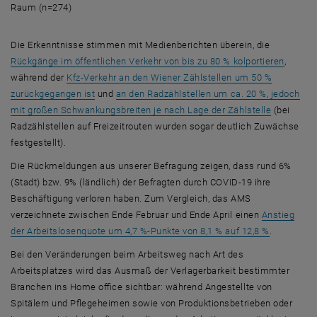
Raum (n=274)
Die Erkenntnisse stimmen mit Medienberichten überein, die
, öffne
Rückgänge im öffentlichen Verkehr von bis zu 80 % kolportieren
,
während der
Kfz-Verkehr an den Wiener Zählstellen um 50 %
, öffnet eine externe URL in einem neuen Fenster
zurückgegangen ist
und
an den Radzählstellen um ca. 20 %, jedoch
, öffnet e
mit großen Schwankungsbreiten je nach Lage der Zählstelle
(bei
Radzählstellen auf Freizeitrouten wurden sogar deutlich Zuwächse
festgestellt).
Die Rückmeldungen aus unserer Befragung zeigen, dass rund 6%
(Stadt) bzw. 9% (ländlich) der Befragten durch COVID-19 ihre
Beschäftigung verloren haben. Zum Vergleich, das AMS
verzeichnete zwischen Ende Februar und Ende April einen
Anstieg
, öffnet ei
der Arbeitslosenquote um 4,7 %-Punkte von 8,1 % auf 12,8 %
.
Bei den Veränderungen beim Arbeitsweg nach Art des
Arbeitsplatzes wird das Ausmaß der Verlagerbarkeit bestimmter
Branchen ins Home office sichtbar: während Angestellte von
Spitälern und Pflegeheimen sowie von Produktionsbetrieben oder