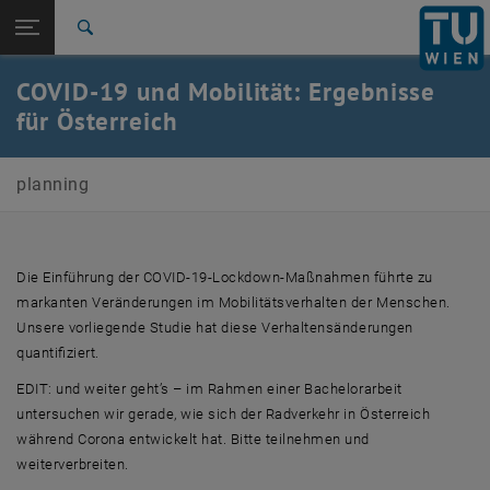
Seitennavigation öffnen
EN
TU Login
Suche
Zur 1. Menü Ebene
E230-01-Forschungsbereich Verkehrsplanung und
COVID-19 und Mobilität: Ergebnisse
Verkehrstechnik
für Österreich
Zurück zur letzten Ebene:
COVID-19 und Mobilität
Zurück: Subseiten von COVID-19 und Mobilität auflisten
Ergebnisse_Österreich
planning
Die Einführung der COVID-19-Lockdown-Maßnahmen führte zu
markanten Veränderungen im Mobilitätsverhalten der Menschen.
Unsere vorliegende Studie hat diese Verhaltensänderungen
quantifiziert.
EDIT: und weiter geht’s – im Rahmen einer Bachelorarbeit
untersuchen wir gerade, wie sich der Radverkehr in Österreich
während Corona entwickelt hat. Bitte teilnehmen und
weiterverbreiten.