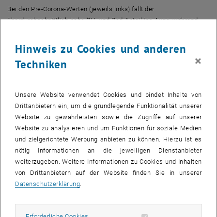
Bei den Pre-Corona-Werten (jeweils links) fällt der
überdurchschnittlich hohe ÖV- und Rad-Anteil ins Auge, während
Fuß- und Pkw-Wege unterrepräsentiert sein dürften. Bei den
Veränderungen durch Corona werden die drastischen Auswirkungen
Hinweis zu Cookies und anderen
im Mobilitätsverhalten offensichtlich: über 3/4 der ursprünglichen
×
Techniken
Arbeits und Ausbildungswege entfallen zufolge Home Office,
Distance Learning, Schulfrei oder Arbeitslosigkeit (nicht
berufstätig). Bei der Verkehrsmittelwahl sind massive
Unsere Website verwendet Cookies und bindet Inhalte von
Verschiebungen weg vom öffentlichen Verkehr zu beobachten. Der
Drittanbietern ein, um die grundlegende Funktionalität unserer
Modal Split verschiebt sich relativ zum Pkw hin.
Website zu gewährleisten sowie die Zugriffe auf unserer
Website zu analysieren und um Funktionen für soziale Medien
und zielgerichtete Werbung anbieten zu können. Hierzu ist es
nötig Informationen an die jeweiligen Dienstanbieter
weiterzugeben. Weitere Informationen zu Cookies und Inhalten
von Drittanbietern auf der Website finden Sie in unserer
Datenschutzerklärung
.
Erforderliche Cookies zulassen
Erforderliche Cookies