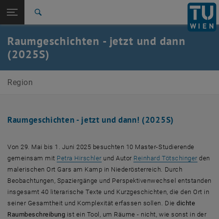
Studium
Seitennavigation öffnen
EN
TU Login
Forschung
Suche
International
Raumgeschichten - jetzt und dann
Quicklinks
Quicklinks-Menü umschalten
Karriere
(2025S)
Zur 1. Menü Ebene
E280-07-Forschungsbereich Regionalplanung und
Region
Regionalentwicklung
Zurück zur letzten Ebene:
Fokus vor Ort
Zurück: Subseiten von Fokus vor Ort auflisten
Raumgeschichten - jetzt und dann (2025S)
Raumgeschichten - jetzt und dann! (2025S)
Von 29. Mai bis 1. Juni 2025 besuchten 10 Master-Studierende
, öffne
gemeinsam mit
Petra Hirschler
und Autor
Reinhard Tötschinger
den
malerischen Ort Gars am Kamp in Niederösterreich. Durch
Beobachtungen, Spaziergänge und Perspektivenwechsel entstanden
insgesamt 40 literarische Texte und Kurzgeschichten, die den Ort in
seiner Gesamtheit und Komplexität erfassen sollen. Die
dichte
Raumbeschreibung
ist ein Tool, um Räume - nicht, wie sonst in der