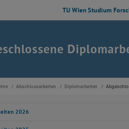
TU Wien
Studium
Fors
schlossene Diplomarbe
ehre
/
Abschlussarbeiten
/
Diplomarbeiten
/
Abgeschlo
beiten 2026