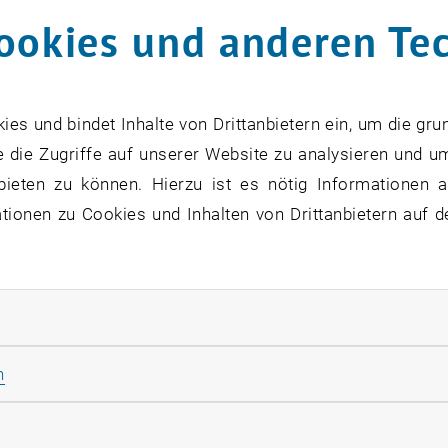
ookies und anderen Te
beiten 2017
beiten 2016
s und bindet Inhalte von Drittanbietern ein, um die gru
 die Zugriffe auf unserer Website zu analysieren und u
beiten 2015
bieten zu können. Hierzu ist es nötig Informationen an
ionen zu Cookies und Inhalten von Drittanbietern auf d
beiten 2014
beiten 2013
rliche Cookies zulassen
beiten 2012
Statistik Cookies zulassen
n
beiten 2011
rketing Cookies zulassen