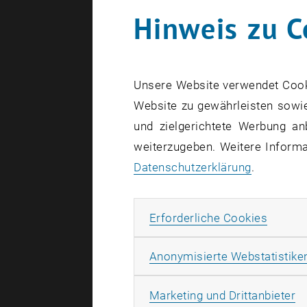
Hinweis zu C
Diplomar
Diplomar
Unsere Website verwendet Cookie
Website zu gewährleisten sowie
Diplomar
und zielgerichtete Werbung an
weiterzugeben. Weitere Informat
Diplomar
Datenschutzerklärung
.
Diplomar
Erforde
Erforderliche Cookies
Diplomar
Anonymisierte Webstatistike
Diplomar
Ma
Marketing und Drittanbieter