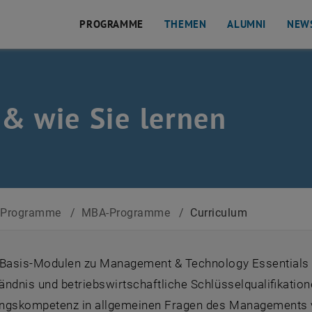
PROGRAMME
THEMEN
ALUMNI
NEW
& wie Sie lernen
Programme
/
MBA-Programme
/
Curriculum
 Basis-Modulen zu Management & Technology Essentials e
ndnis und betriebswirtschaftliche Schlüsselqualifikatio
ngskompetenz in allgemeinen Fragen des Managements v