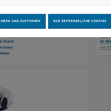
Schritte
Onlin
CHERN UND ZUSTIMMEN
NUR ERFORDERLICHE COOKIES
 bewerben
Inform
tungsgespräch
(kein
le Check
im Mo
essions
von 9:
etter