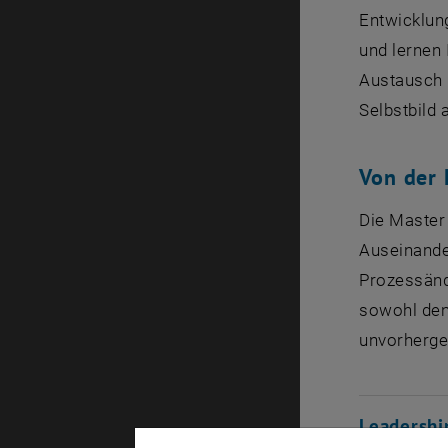
Entwicklun
und lernen
Austausch 
Selbstbild 
Von der 
Die Master
Auseinande
Prozessänd
sowohl den
unvorherg
Leadershi