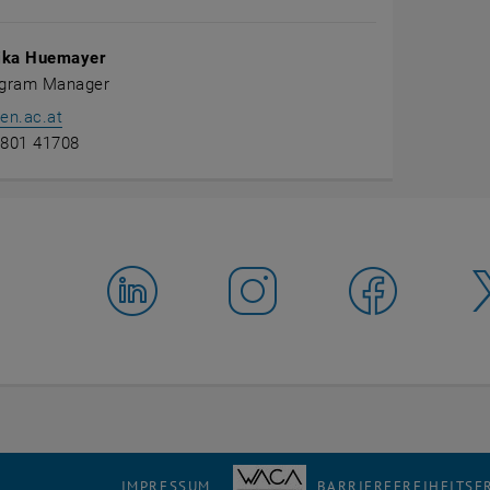
ika Huemayer
ogram Manager
en.ac.at
8801 41708
IMPRESSUM
BARRIEREFREIHEITS