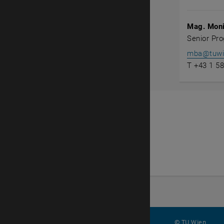
Mag. Mon
Senior Pr
mba
@
tuwi
T +43 1 5
© TU Wien
#