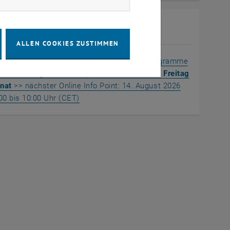
e Info Point
ALLEN COOKIES ZUSTIMMEN
ieren Sie sich unverbindlich über unsere Programme
e Anmeldung erforderlich), immer
am zweiten Freitag
nat
>> nächster Online Info Point: 14. August 2026
, öffnet eine externe URL in einem neuen 
00 bis 10:00 Uhr (CET)