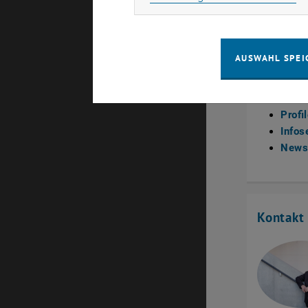
Nächste 
AUSWAHL SPEI
Jetzt
Bera
Profi
Infos
Newsl
Kontakt