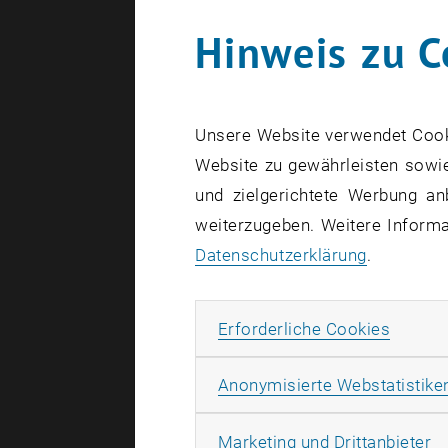
Hinweis zu C
Managemen
Master Cl
Unsere Website verwendet Cookie
Project M
Website zu gewährleisten sowie
und zielgerichtete Werbung an
Master's 
weiterzugeben. Weitere Informat
Datenschutzerklärung
.
Jetzt b
Erforde
Erforderliche Cookies
Anonymisierte Webstatistike
Ma
Marketing und Drittanbieter