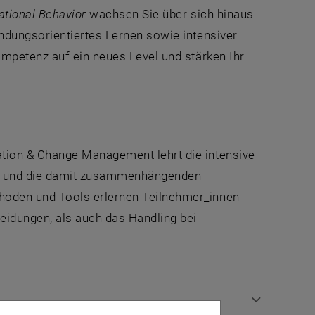
ational Behavior
wachsen Sie über sich hinaus
ndungsorientiertes Lernen sowie intensiver
mpetenz auf ein neues Level und stärken Ihr
tion & Change Management lehrt die intensive
ct und die damit zusammenhängenden
oden und Tools erlernen Teilnehmer_innen
eidungen, als auch das Handling bei