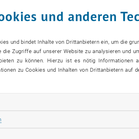
ookies und anderen Te
t & Technology Essentials | 15 Tage
ass Digital Transformation & Change Management 
s und bindet Inhalte von Drittanbietern ein, um die gru
anagement | 6 Tage
 die Zugriffe auf unserer Website zu analysieren und u
bieten zu können. Hierzu ist es nötig Informationen an
Thesis
ionen zu Cookies und Inhalten von Drittanbietern auf d
ewerben!
rliche Cookies zulassen
Statistik Cookies zulassen
n
rketing Cookies zulassen