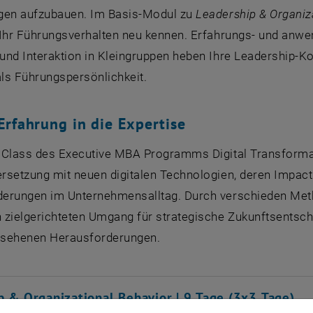
gen aufzubauen. Im Basis-Modul zu
Leadership & Organiz
 Ihr Führungsverhalten neu kennen. Erfahrungs- und anwe
und Interaktion in Kleingruppen heben Ihre Leadership-Ko
als Führungspersönlichkeit.
Erfahrung in die Expertise
 Class des Executive MBA Programms Digital Transforma
rsetzung mit neuen digitalen Technologien, deren Impa
erungen im Unternehmensalltag. Durch verschieden Meth
 zielgerichteten Umgang für strategische Zukunftsentsch
esehenen Herausforderungen.
p & Organizational Behavior | 9 Tage (3x3 Tage)