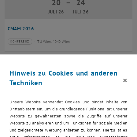
20
–
24
20 Juli 2026 bis 24 Juli 2026
JULI 26
JULI 26
CMAM 2026
TU Wien, 1040 Wien
KONFERENZ
Veranstaltungstyp:
Veranstaltungsort:
28
28 Juli 2026
Hinweis zu Cookies und anderen
JULI 26
×
Techniken
bis
16:00
-
17:00
EMBA Online Info Session mit Dekan Prof. Dr. Wolfgang
Unsere Website verwendet Cookies und bindet Inhalte von
Güttel
Drittanbietern ein, um die grundlegende Funktionalität unserer
Website zu gewährleisten sowie die Zugriffe auf unserer
Online, via Zoom
INFORMATIONSVERANSTALTUNG
Veranstaltungstyp:
Veranstaltungsort:
Website zu analysieren und um Funktionen für soziale Medien
und zielgerichtete Werbung anbieten zu können. Hierzu ist es