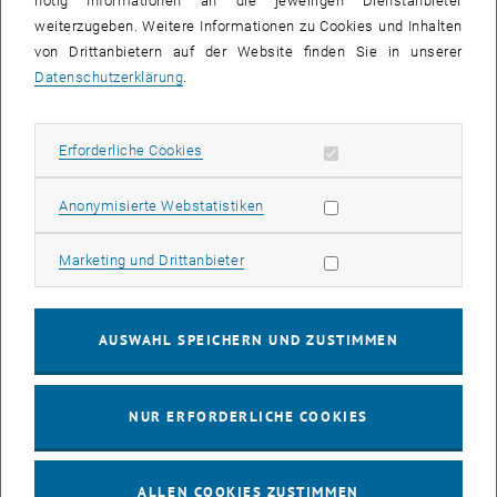
nötig Informationen an die jeweiligen Dienstanbieter
03
03 August 2026
weiterzugeben. Weitere Informationen zu Cookies und Inhalten
von Drittanbietern auf der Website finden Sie in unserer
AUG. 26
Datenschutzerklärung
.
bis
13:00
-
13:30
Erforderliche Cookies zulassen
Erforderliche Cookies
Info Session Learning Journey Turin
Online, Via Zoom
INFORMATIONSVERANSTALTUNG
Statistik Cookies zulassen
Anonymisierte Webstatistiken
Veranstaltungstyp:
Veranstaltungsort:
Marketing Cookies zulassen
Marketing und Drittanbieter
04
–
04 August 2026 bis
AUG. 26
AUSWAHL SPEICHERN UND ZUSTIMMEN
Stammtisch 04.08.
NUR ERFORDERLICHE COOKIES
tba, 1060 Wien
ANDERE
Veranstaltungstyp:
Veranstaltungsort:
ALLEN COOKIES ZUSTIMMEN