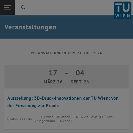
Studium
Seitennavigation öffnen
EN
TU Login
Forschung
Suche
Event eintragen
Eventmanagement
International
Quicklinks
Veranstaltungen
Quicklinks-Menü umschalten
Karriere
Zur 1. Menü Ebene
TU Wien
Zurück zur letzten Ebene:
Aktuelles
Zurück: Subseiten von Aktuelles auflisten
VERANSTALTUNGEN VOM 21. JULI 2026
Veranstaltungskalender
Event eintragen
17
–
04
17 März 2026 bis 04 September 2026
Eventmanagement
MÄRZ 26
SEPT. 26
Ausstellung: 3D-Druck-Innovationen der TU Wien: von
der Forschung zur Praxis
TU Wien Bibliothek, 1040 Wien Davis (EG) und
AUSSTELLUNG
Veranstaltungstyp:
Veranstaltungsort:
Stiegenhaus 1.-5.Stock