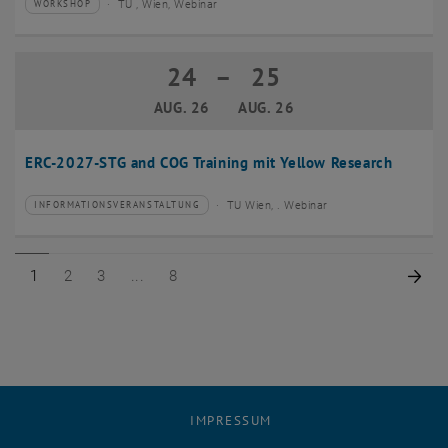
TU , Wien, Webinar
WORKSHOP
Veranstaltungstyp:
Veranstaltungsort:
24
–
25
24 August 2026 bis 25 August 2026
AUG. 26
AUG. 26
ERC-2027-STG and COG Training mit Yellow Research
TU Wien, . Webinar
INFORMATIONSVERANSTALTUNG
Veranstaltungstyp:
Veranstaltungsort:
Seite 1 von 8
Seite 2 von 8
Seite 3 von 8
Seite 8 von 8
Näc
1
2
3
8
IMPRESSUM