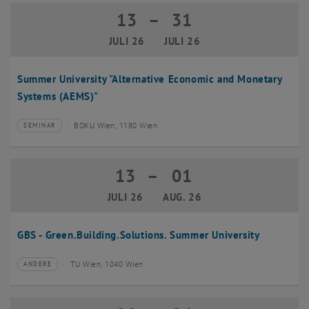
13
–
31
13 Juli 2026 bis 31 Juli 2026
JULI 26
JULI 26
Summer University "Alternative Economic and Monetary
Systems (AEMS)"
BOKU Wien, 1180 Wien
SEMINAR
Veranstaltungstyp:
Veranstaltungsort:
13
–
01
13 Juli 2026 bis 01 August 2026
JULI 26
AUG. 26
GBS - Green.Building.Solutions. Summer University
TU Wien, 1040 Wien
ANDERE
Veranstaltungstyp:
Veranstaltungsort: