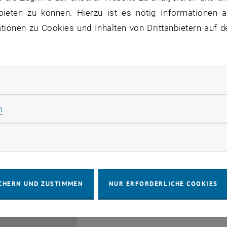
bieten zu können. Hierzu ist es nötig Informationen an
ionen zu Cookies und Inhalten von Drittanbietern auf d
rliche Cookies zulassen
EMBA Online Info Session 
Güttel
Statistik Cookies zulassen
n
28
 Juli 2026
INFORMATIONSVERANSTALTUNG
Online, vi
Veranstaltungstyp:
Veranstaltungsort:
JULI 26
rketing Cookies zulassen
bis
6:00
-
17:00
CHERN UND ZUSTIMMEN
NUR ERFORDERLICHE COOKIES