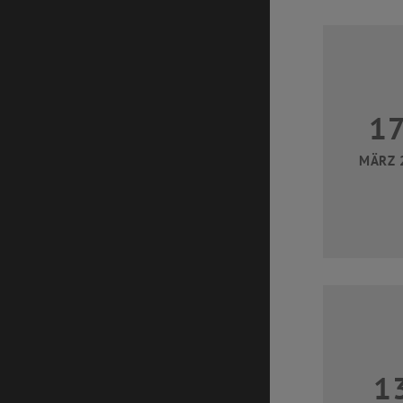
1
MÄRZ 
1