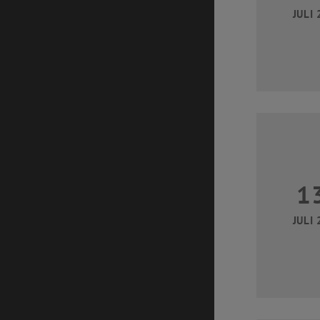
JULI 
1
JULI 