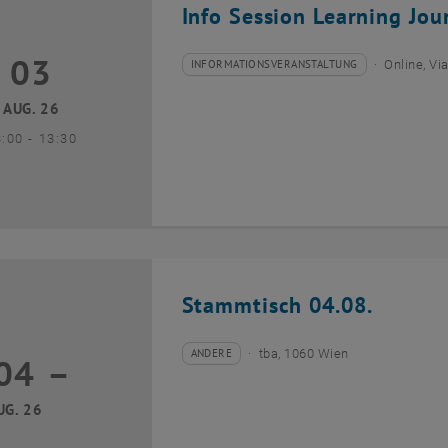
Info Session Learning Jou
03
3 August 2026
INFORMATIONSVERANSTALTUNG
Online, V
Veranstaltungstyp:
Veranstaltungsort:
AUG. 26
bis
3:00
-
13:30
Stammtisch 04.08.
ANDERE
tba, 1060 Wien
04
–
Veranstaltungstyp:
Veranstaltungsort:
04 August 2026 bis
UG. 26