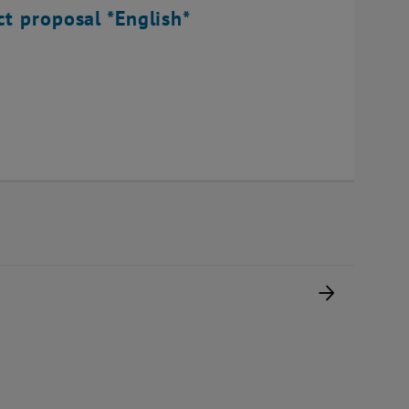
ct proposal *English*
Nächste 