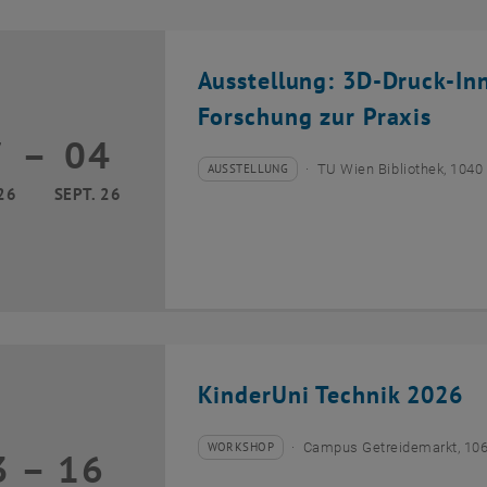
Ausstellung: 3D-Druck-In
Forschung zur Praxis
7
–
04
17 März 2026 bis 04 September 2026
AUSSTELLUNG
TU Wien Bibliothek, 1040
Veranstaltungstyp:
Veranstaltungsort:
26
SEPT. 26
KinderUni Technik 2026
WORKSHOP
Campus Getreidemarkt, 10
3
–
16
Veranstaltungstyp:
Veranstaltungsort:
13 Juli 2026 bis 16 Juli 2026