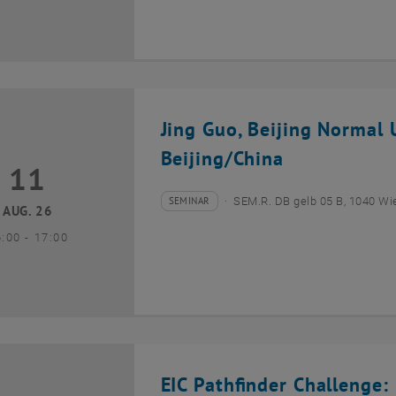
Jing Guo, Beijing Normal U
Beijing/China
11
1 August 2026
SEMINAR
SEM.R. DB gelb 05 B, 1040 Wi
Veranstaltungstyp:
Veranstaltungsort:
AUG. 26
bis
6:00
-
17:00
EIC Pathfinder Challenge: 