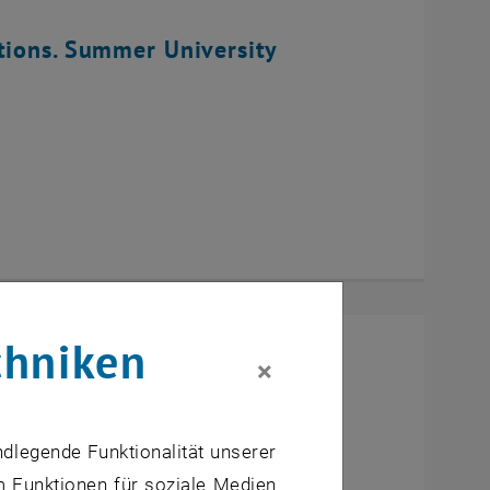
tions. Summer University
chniken
×
ndlegende Funktionalität unserer
m Funktionen für soziale Medien