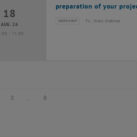
preparation of your proje
18
8 August 2026
WORKSHOP
TU , Wien, Webinar
Veranstaltungstyp:
Veranstaltungsort:
AUG. 26
bis
0:00
-
11:00
 von 8
ite 2 von 8
Seite 3 von 8
Seite 8 von 8
3
8