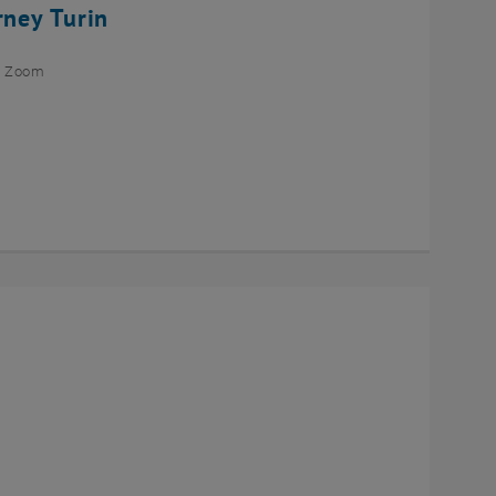
rney Turin
ia Zoom