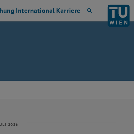
chung
International
Karriere
Suche
ULI 2026