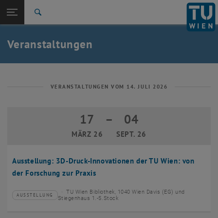
Studium
Seitennavigation öffnen
EN
TU Login
Forschung
Suche
Event eintragen
Eventmanagement
International
Quicklinks
Veranstaltungen
Quicklinks-Menü umschalten
Karriere
Zur 1. Menü Ebene
TU Wien
Zurück zur letzten Ebene:
Aktuelles
Zurück: Subseiten von Aktuelles auflisten
VERANSTALTUNGEN VOM 14. JULI 2026
Veranstaltungskalender
Event eintragen
17
–
04
17 März 2026 bis 04 September 2026
Eventmanagement
MÄRZ 26
SEPT. 26
Ausstellung: 3D-Druck-Innovationen der TU Wien: von
der Forschung zur Praxis
TU Wien Bibliothek, 1040 Wien Davis (EG) und
AUSSTELLUNG
Veranstaltungstyp:
Veranstaltungsort:
Stiegenhaus 1.-5.Stock