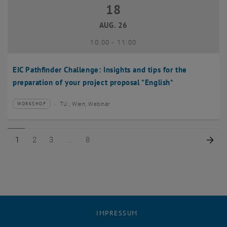
18
18 August 2026
AUG. 26
bis
10:00
-
11:00
EIC Pathfinder Challenge: Insights and tips for the
preparation of your project proposal *English*
TU , Wien, Webinar
WORKSHOP
Veranstaltungstyp:
Veranstaltungsort:
Seite 1 von 8
Seite 2 von 8
Seite 3 von 8
Seite 8 von 8
Näc
1
2
3
8
IMPRESSUM