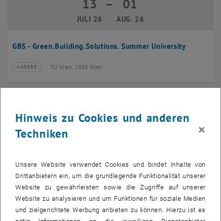
13
–
01
13 Juli 2026 bis 01 August 2026
JULI 26
AUG. 26
GBS - Green.Building.Solutions. Summer University
TU Wien, 1040 Wien
ANDERE
Veranstaltungstyp:
Veranstaltungsort:
20
–
24
20 Juli 2026 bis 24 Juli 2026
Hinweis zu Cookies und anderen
JULI 26
JULI 26
×
Techniken
CMAM 2026
Unsere Website verwendet Cookies und bindet Inhalte von
TU Wien, 1040 Wien
KONFERENZ
Veranstaltungstyp:
Veranstaltungsort:
Drittanbietern ein, um die grundlegende Funktionalität unserer
Website zu gewährleisten sowie die Zugriffe auf unserer
28
Website zu analysieren und um Funktionen für soziale Medien
28 Juli 2026
und zielgerichtete Werbung anbieten zu können. Hierzu ist es
JULI 26