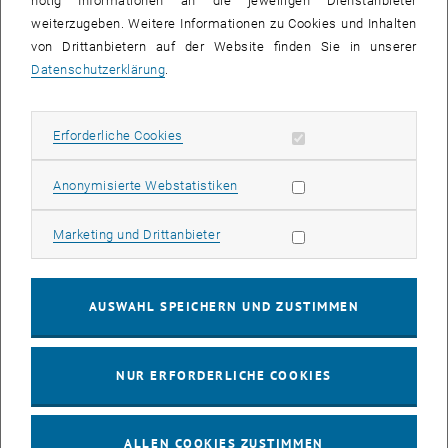
nötig Informationen an die jeweiligen Dienstanbieter
weiterzugeben. Weitere Informationen zu Cookies und Inhalten
bis
16:00
-
17:00
von Drittanbietern auf der Website finden Sie in unserer
Datenschutzerklärung
.
EMBA Online Info Session mit Dekan Prof. Dr. Wolfgang
Güttel
Erforderliche Cookies zulassen
Erforderliche Cookies
Online, via Zoom
INFORMATIONSVERANSTALTUNG
Veranstaltungstyp:
Veranstaltungsort:
Statistik Cookies zulassen
Anonymisierte Webstatistiken
03
03 August 2026
Marketing Cookies zulassen
Marketing und Drittanbieter
AUG. 26
bis
13:00
-
13:30
AUSWAHL SPEICHERN UND ZUSTIMMEN
Info Session Learning Journey Turin
NUR ERFORDERLICHE COOKIES
Online, Via Zoom
INFORMATIONSVERANSTALTUNG
Veranstaltungstyp:
Veranstaltungsort:
ALLEN COOKIES ZUSTIMMEN