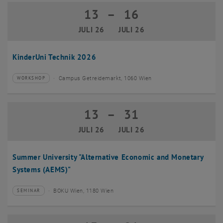
13
–
16
13 Juli 2026 bis 16 Juli 2026
JULI 26
JULI 26
KinderUni Technik 2026
Campus Getreidemarkt, 1060 Wien
WORKSHOP
Veranstaltungstyp:
Veranstaltungsort:
13
–
31
13 Juli 2026 bis 31 Juli 2026
JULI 26
JULI 26
Summer University "Alternative Economic and Monetary
Systems (AEMS)"
BOKU Wien, 1180 Wien
SEMINAR
Veranstaltungstyp:
Veranstaltungsort: