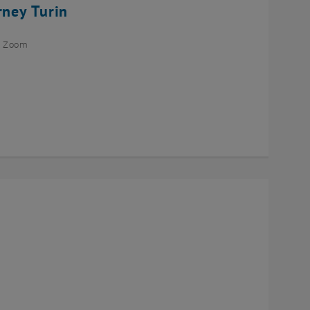
rney Turin
ia Zoom