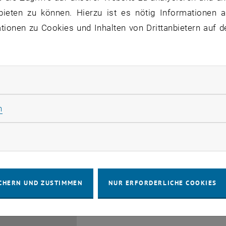
bieten zu können. Hierzu ist es nötig Informationen an
ionen zu Cookies und Inhalten von Drittanbietern auf d
rliche Cookies zulassen
EMBA Online Info Session 
Güttel
Statistik Cookies zulassen
n
28
 Juli 2026
INFORMATIONSVERANSTALTUNG
Online, vi
Veranstaltungstyp:
Veranstaltungsort:
JULI 26
rketing Cookies zulassen
bis
6:00
-
17:00
CHERN UND ZUSTIMMEN
NUR ERFORDERLICHE COOKIES