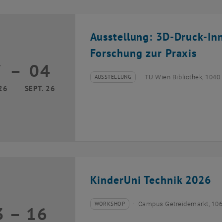
Ausstellung: 3D-Druck-In
Forschung zur Praxis
7
–
04
17 März 2026 bis 04 September 2026
AUSSTELLUNG
TU Wien Bibliothek, 1040
Veranstaltungstyp:
Veranstaltungsort:
26
SEPT. 26
KinderUni Technik 2026
WORKSHOP
Campus Getreidemarkt, 10
3
–
16
Veranstaltungstyp:
Veranstaltungsort:
13 Juli 2026 bis 16 Juli 2026