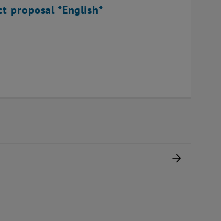
ct proposal *English*
Nächste 