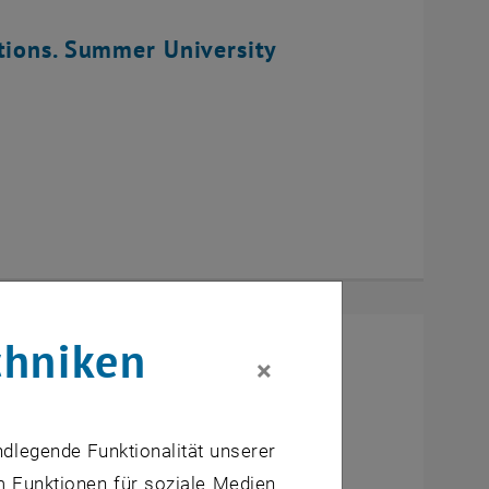
tions. Summer University
chniken
×
ndlegende Funktionalität unserer
m Funktionen für soziale Medien