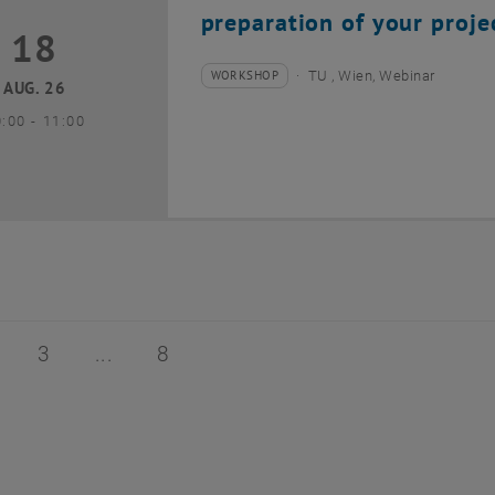
preparation of your proje
18
8 August 2026
WORKSHOP
TU , Wien, Webinar
Veranstaltungstyp:
Veranstaltungsort:
AUG. 26
bis
0:00
-
11:00
 von 8
ite 2 von 8
Seite 3 von 8
Seite 8 von 8
3
8