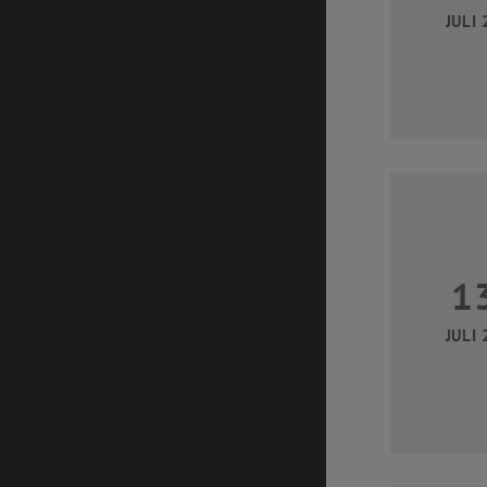
JULI 
1
JULI 