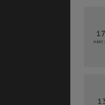
1
MÄRZ 
1