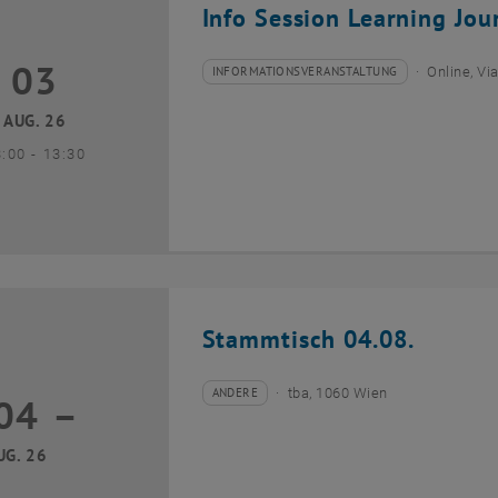
Info Session Learning Jou
03
3 August 2026
INFORMATIONSVERANSTALTUNG
Online, V
Veranstaltungstyp:
Veranstaltungsort:
AUG. 26
bis
3:00
-
13:30
Stammtisch 04.08.
ANDERE
tba, 1060 Wien
04
–
Veranstaltungstyp:
Veranstaltungsort:
04 August 2026 bis
UG. 26