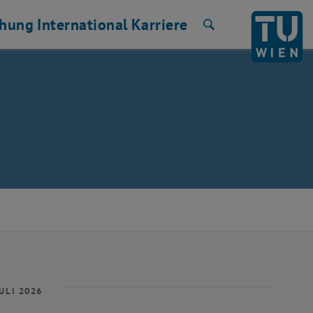
chung
International
Karriere
Suche
ULI 2026