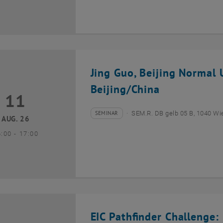
Jing Guo, Beijing Normal U
Beijing/China
11
1 August 2026
SEMINAR
SEM.R. DB gelb 05 B, 1040 Wi
Veranstaltungstyp:
Veranstaltungsort:
AUG. 26
bis
6:00
-
17:00
EIC Pathfinder Challenge: 