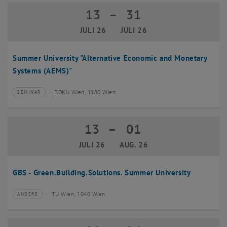
13
–
31
13 Juli 2026 bis 31 Juli 2026
JULI 26
JULI 26
Summer University "Alternative Economic and Monetary
Systems (AEMS)"
BOKU Wien, 1180 Wien
SEMINAR
Veranstaltungstyp:
Veranstaltungsort:
13
–
01
13 Juli 2026 bis 01 August 2026
JULI 26
AUG. 26
GBS - Green.Building.Solutions. Summer University
TU Wien, 1040 Wien
ANDERE
Veranstaltungstyp:
Veranstaltungsort: