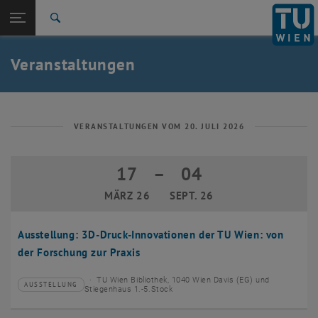
Studium
Seitennavigation öffnen
EN
TU Login
Forschung
Suche
Event eintragen
Eventmanagement
International
Quicklinks
Veranstaltungen
Quicklinks-Menü umschalten
Karriere
Zur 1. Menü Ebene
TU Wien
Zurück zur letzten Ebene:
Aktuelles
Zurück: Subseiten von Aktuelles auflisten
VERANSTALTUNGEN VOM 20. JULI 2026
Veranstaltungskalender
Event eintragen
17
–
04
17 März 2026 bis 04 September 2026
Eventmanagement
MÄRZ 26
SEPT. 26
Ausstellung: 3D-Druck-Innovationen der TU Wien: von
der Forschung zur Praxis
TU Wien Bibliothek, 1040 Wien Davis (EG) und
AUSSTELLUNG
Veranstaltungstyp:
Veranstaltungsort:
Stiegenhaus 1.-5.Stock