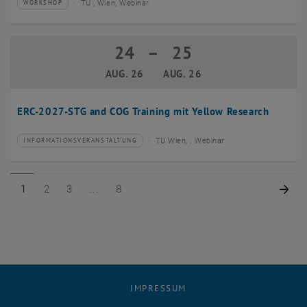
TU , Wien, Webinar
WORKSHOP
Veranstaltungstyp:
Veranstaltungsort:
24
–
25
24 August 2026 bis 25 August 2026
AUG. 26
AUG. 26
ERC-2027-STG and COG Training mit Yellow Research
TU Wien, . Webinar
INFORMATIONSVERANSTALTUNG
Veranstaltungstyp:
Veranstaltungsort:
Seite 1 von 8
Seite 2 von 8
Seite 3 von 8
Seite 8 von 8
Näc
1
2
3
8
IMPRESSUM