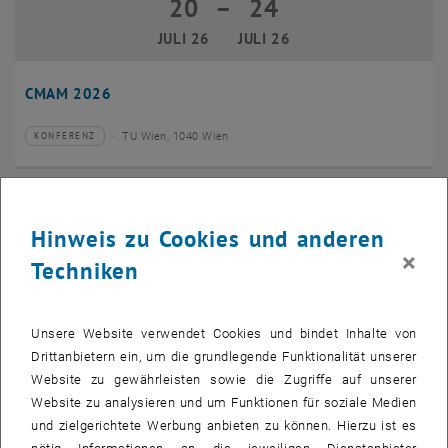
20
–
24
20 Juli 2026 bis 24 Juli 2026
JULI 26
JULI 26
CMAM 2026
TU Wien, 1040 Wien
KONFERENZ
Veranstaltungstyp:
Veranstaltungsort:
28
28 Juli 2026
Hinweis zu Cookies und anderen
JULI 26
×
Techniken
bis
16:00
-
17:00
EMBA Online Info Session mit Dekan Prof. Dr. Wolfgang
Unsere Website verwendet Cookies und bindet Inhalte von
Güttel
Drittanbietern ein, um die grundlegende Funktionalität unserer
Website zu gewährleisten sowie die Zugriffe auf unserer
Online, via Zoom
INFORMATIONSVERANSTALTUNG
Veranstaltungstyp:
Veranstaltungsort:
Website zu analysieren und um Funktionen für soziale Medien
und zielgerichtete Werbung anbieten zu können. Hierzu ist es