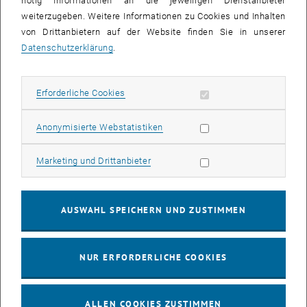
nötig Informationen an die jeweiligen Dienstanbieter
03
03 August 2026
weiterzugeben. Weitere Informationen zu Cookies und Inhalten
von Drittanbietern auf der Website finden Sie in unserer
AUG. 26
Datenschutzerklärung
.
bis
13:00
-
13:30
Erforderliche Cookies zulassen
Erforderliche Cookies
Info Session Learning Journey Turin
Online, Via Zoom
INFORMATIONSVERANSTALTUNG
Statistik Cookies zulassen
Anonymisierte Webstatistiken
Veranstaltungstyp:
Veranstaltungsort:
Marketing Cookies zulassen
Marketing und Drittanbieter
04
–
04 August 2026 bis
AUG. 26
AUSWAHL SPEICHERN UND ZUSTIMMEN
Stammtisch 04.08.
NUR ERFORDERLICHE COOKIES
tba, 1060 Wien
ANDERE
Veranstaltungstyp:
Veranstaltungsort:
ALLEN COOKIES ZUSTIMMEN