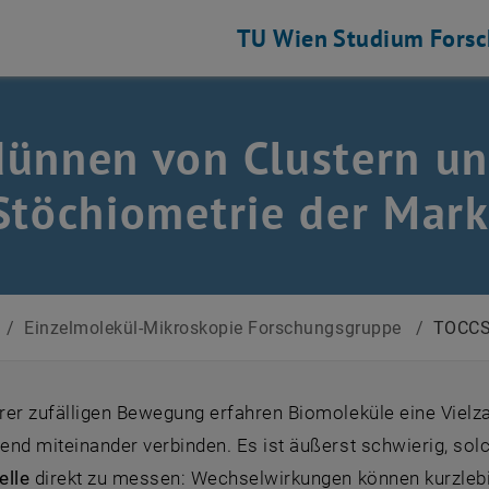
TU Wien
Studium
Fors
ünnen von Clustern un
flisten
Stöchiometrie der Mar
/
Einzelmolekül-Mikroskopie Forschungsgruppe
/
TOCC
rer zufälligen Bewegung erfahren Biomoleküle eine Vielz
end miteinander verbinden. Es ist äußerst schwierig, so
elle
direkt zu messen: Wechselwirkungen können kurzlebig 