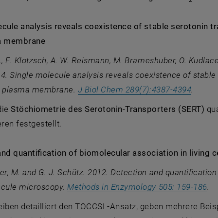
ecule analysis reveals coexistence of stable serotonin 
ma membrane
., E. Klotzsch, A. W. Reismann, M. Brameshuber, O. Kudlace
4. Single molecule analysis reveals coexistence of stabl
, öffne
ell plasma membrane.
J Biol Chem 289(7):4387-4394
.
die
Stöchiometrie des Serotonin-Transporters (SERT)
qua
en festgestellt.
nd quantification of biomolecular association in living 
, M. and G. J. Schütz. 2012. Detection and quantification 
, 
ecule microscopy.
Methods in Enzymology 505: 159-186
.
eiben detailliert den TOCCSL-Ansatz, geben mehrere Bei