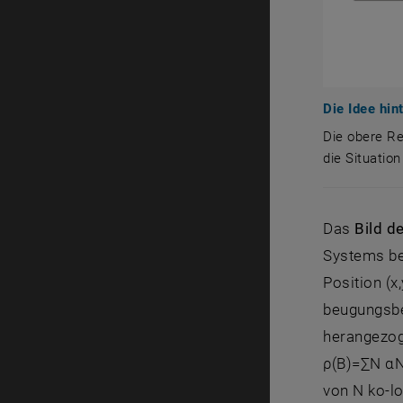
Die Idee hi
Die obere Rei
die Situatio
Die obere R
Das
Bild d
Systems be
Position (x
beugungsbeg
herangezoge
ρ(B)=∑N αN 
von N ko-l