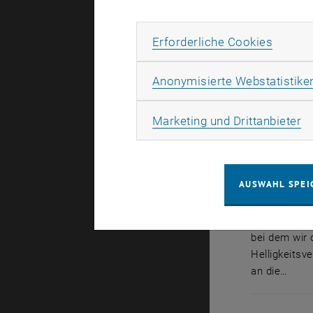
Erforde
Erforderliche Cookies
Anonymisierte Webstatistike
Ma
Marketing und Drittanbieter
AUSWAHL SPEI
Stöchiometr
bei dem wir 
Helligkeitsv
an die…
bei dem wir