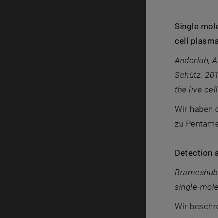
Single mol
cell plas
Anderluh, A
Schütz. 201
the live c
Wir haben 
zu Pentamer
Detection a
Brameshuber
single-mol
Wir beschr