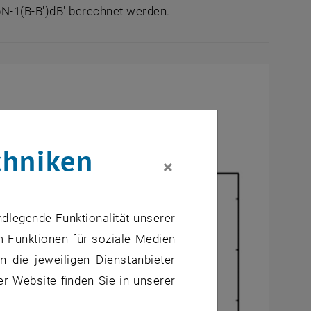
 ρN-1(B-B')dB' berechnet werden.
chniken
×
ndlegende Funktionalität unserer
m Funktionen für soziale Medien
 die jeweiligen Dienstanbieter
er Website finden Sie in unserer