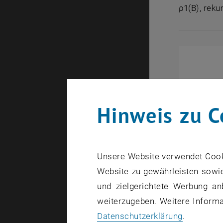
ρ1(B), reku
Hinweis zu C
Unsere Website verwendet Cookie
Website zu gewährleisten sowie
und zielgerichtete Werbung an
weiterzugeben. Weitere Informat
Datenschutzerklärung
.