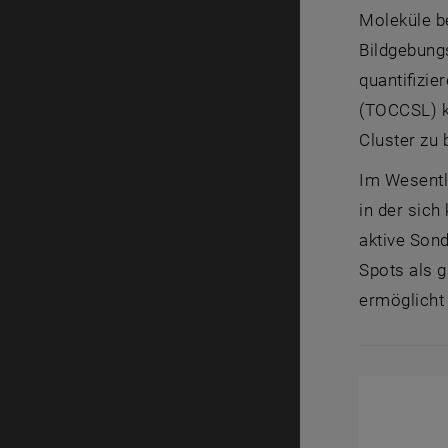
Moleküle b
Bildgebung
quantifizie
(TOCCSL) k
Cluster zu 
Im Wesentl
in der sic
aktive Son
Spots als 
ermöglicht 