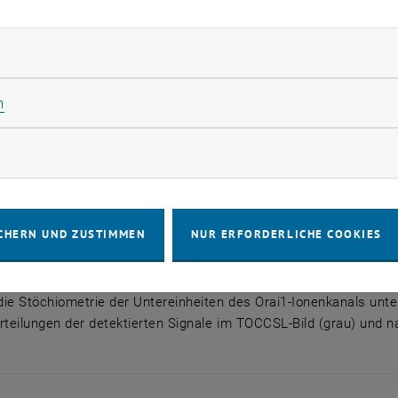
rliche Cookies zulassen
Statistik Cookies zulassen
n
rketing Cookies zulassen
CHERN UND ZUSTIMMEN
NUR ERFORDERLICHE COOKIES
ie-Analyse eines typischen TOCCSL-Experiments
die Stöchiometrie der Untereinheiten des Orai1-Ionenkanals unter
erteilungen der detektierten Signale im TOCCSL-Bild (grau) und
 die Stöchiometrie der Untereinheiten des Orai1-Ionenka