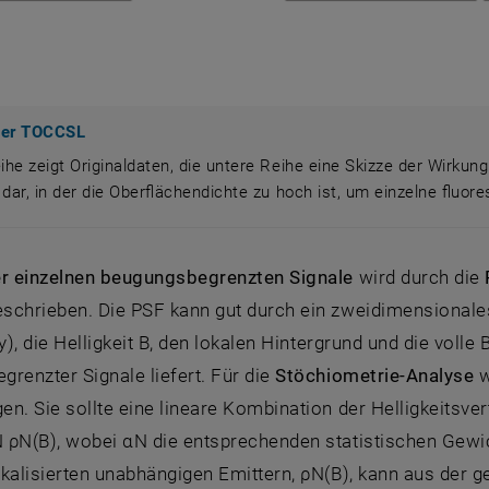
nter TOCCSL
he zeigt Originaldaten, die untere Reihe eine Skizze der Wirkung a
n dar, in der die Oberflächendichte zu hoch ist, um einzelne fluo
eihe zeigt Originaldaten, die untere Reihe eine Skizze d
er einzelnen beugungsbegrenzten Signale
wird durch die
schrieben. Die PSF kann gut durch ein zweidimensionales
,y), die Helligkeit B, den lokalen Hintergrund und die vo
renzter Signale liefert. Für die
Stöchiometrie-Analyse
w
n. Sie sollte eine lineare Kombination der Helligkeitsve
ρN(B), wobei αN die entsprechenden statistischen Gewich
okalisierten unabhängigen Emittern, ρN(B), kann aus der