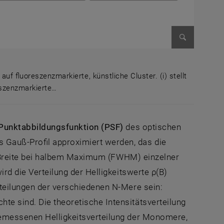
Bild vergr
uf fluoreszenzmarkierte, künstliche Cluster. (i) stellt
reszenzmarkierte…
er Wirkung auf fluoreszenzmarkierte, künstliche Cluster. 
Punktabbildungsfunktion
(PSF)
des optischen
 Gauß-Profil approximiert werden, das die
lle Breite bei halbem Maximum (FWHM) einzelner
ird die Verteilung der Helligkeitswerte ρ(B)
rteilungen der verschiedenen N-Mere sein:
te sind. Die theoretische Intensitätsverteilung
 gemessenen Helligkeitsverteilung der Monomere,