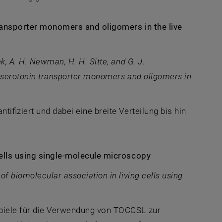
transporter monomers and oligomers in the live
k, A. H. Newman, H. H. Sitte, and G. J.
e serotonin transporter monomers and oligomers in
t eine externe URL in einem neuen Fenster
ntifiziert und dabei eine breite Verteilung bis hin
cells using single-molecule microscopy
of biomolecular association in living cells using
öffnet eine externe URL in einem neuen Fenster
spiele für die Verwendung von TOCCSL zur