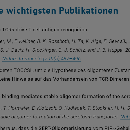
e wichtigsten Publikationen
TCRs drive T cell antigen recognition
, M., F. Kellner, B. K. Rossboth, H. Ta, K. Alge, E. Sevcsik,
S. J. Davis, H. Stockinger, G. J. Schütz, and J. B. Huppa.
, öffnet eine externe
.
Nature Immunology 19(5):487–496
deten TOCCSL, um die Hypothese des oligomeren Zustands
keine Hinweise auf das Vorhandensein von TCR-Dimeren 
2 binding mediates stable oligomer formation of the ser
, T. Hofmaier, E. Klotzsch, O. Kudlacek, T. Stockner, H. H. 
able oligomer formation of the serotonin transporter.
Nat
 heraus, dass die
SERT-Oligomerisierung
vom
PIP
-Gehal
2