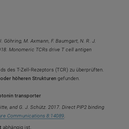
 J. Göhring, M. Axmann, F. Baumgart, N. R. J.
 2018. Monomeric TCRs drive T cell antigen
 URL in einem neuen Fenster
 des T-Zell-Rezeptors (TCR) zu überprüften.
oder höheren Strukturen
gefunden.
otonin transporter
Sitte, and G. J. Schütz. 2017. Direct PIP2 binding
, öffnet eine externe URL in
ure Communications 8:14089
.
t
abhängig ist.