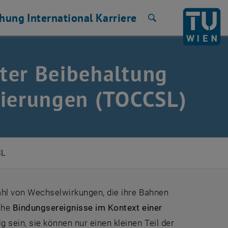
chung
International
Karriere
Suche
ter Beibehaltung
kierungen (TOCCSL)
SL
ahl von Wechselwirkungen, die ihre Bahnen
lche
Bindungsereignisse im Kontext einer
sein, sie können nur einen kleinen Teil der