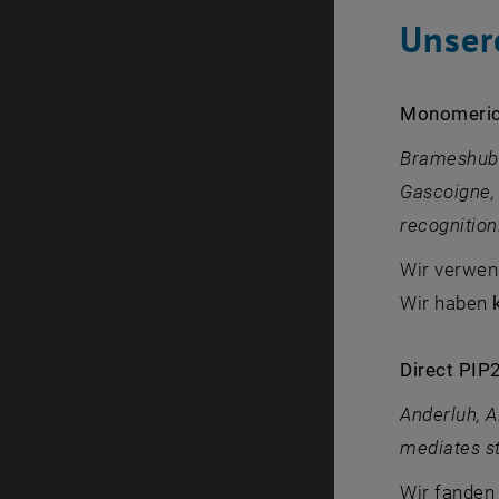
Unser
Monomeric 
Brameshuber
Gascoigne, 
recognition
Wir verwen
Wir haben
Direct PIP
Anderluh, A.
mediates st
Wir fanden