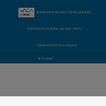
BARRIEREFREIHEITSERKLÄRUNG
DATENSCHUTZERKLÄRUNG (PDF)
COOKIEEINSTELLUNGEN
© TU Wien
# 117591
Facebook
LinkedIn
YouTube
Instagram
Bluesky