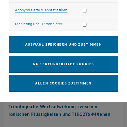
Frühere Forschungsschwerpunkte
Statistik Cookies zulassen
Anonymisierte Webstatistiken
Marketing Cookies zulassen
Marketing und Drittanbieter
AUSWAHL SPEICHERN UND ZUSTIMMEN
NUR ERFORDERLICHE COOKIES
ALLEN COOKIES ZUSTIMMEN
© Elsevier
Tribologische Wechselwirkung zwischen
ionischen Flüssigkeiten und Ti3C2Tx-MXenen