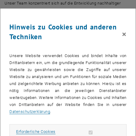
Unser Team konzentriert sich auf die Entwicklung nachhaltiger
Schmierungstechnologien, um effiziente und umweltfreundliche
Lösungen für Industrieanlagen anzubieten. Durch die Kombination
von verschleißfesten Feststoffbeschichtungen mit
Hinweis zu Cookies und anderen
umweltfreundlichen Flüssigschmierstoffen sorgen wir für eine lang
×
Techniken
anhaltende Schmierung bei gleichzeitiger Reduzierung des
Energieverbrauchs und der Umweltbelastung.
Unsere Kerninnovation, die Fest-Flüssig-Verbundschmierung,
Unsere Website verwendet Cookies und bindet Inhalte von
kombiniert die Stärken von Fest- und Flüssigschmierstoffen und
Drittanbietern ein, um die grundlegende Funktionalität unserer
steigert die Leistung erheblich. Diese Technologie reduziert die
Website zu gewährleisten sowie die Zugriffe auf unserer
Reibung und den Verschleiß unter extremen Bedingungen und
Website zu analysieren und um Funktionen für soziale Medien
verlängert so die Lebensdauer von Anlagen, während
und zielgerichtete Werbung anbieten zu können. Hierzu ist es
umweltfreundliche Flüssigschmierstoffe eine stabile, reibungsarme
nötig Informationen an die jeweiligen Dienstanbieter
und energieeffiziente Leistung mit biologischer Abbaubarkeit und
weiterzugeben. Weitere Informationen zu Cookies und Inhalten
geringer Toxizität bieten. Wir befassen uns nicht nur mit den
von Drittanbietern auf der Website finden Sie in unserer
aktuellen Bedürfnissen der Industrie, sondern auch mit zukünftigen
Datenschutzerklärung
.
Fortschritten in der Tribologie, wie z. B. der Superschmierung mit
Fest-Flüssig-Verbundstoffen.
Erforderliche Cookies zulassen
Erforderliche Cookies