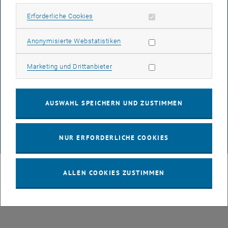
IMPRESSUM
Erforderliche Cookies zulassen
Erforderliche Cookies
Subseiten von 3D Under
Statistik Cookies zulassen
Anonymisierte Webstatistiken
BARRIEREFREIHEITSERKLÄRUNG
Marketing Cookies zulassen
Marketing und Drittanbieter
DATENSCHUTZERKLÄRUNG (PDF)
AUSWAHL SPEICHERN UND ZUSTIMMEN
COOKIEEINSTELLUNGEN
NUR ERFORDERLICHE COOKIES
© TU Wien
# 109311
ALLEN COOKIES ZUSTIMMEN