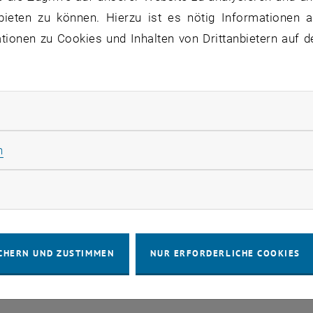
VERANSTALTUNGEN VOM 14. J
bieten zu können. Hierzu ist es nötig Informationen an
ionen zu Cookies und Inhalten von Drittanbietern auf d
ne Veranstaltungen in der aktuellen Ansicht.
ater auflisten
rliche Cookies zulassen
Statistik Cookies zulassen
n
IMPRESSUM
BARRIEREFREIHEITS
rketing Cookies zulassen
COOKIEEIN
CHERN UND ZUSTIMMEN
NUR ERFORDERLICHE COOKIES