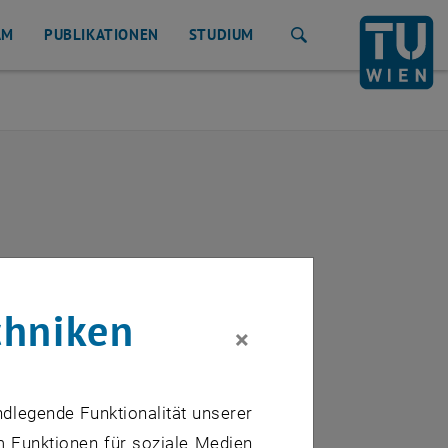
AM
PUBLIKATIONEN
STUDIUM
Suche
chniken
×
ndlegende Funktionalität unserer
m Funktionen für soziale Medien