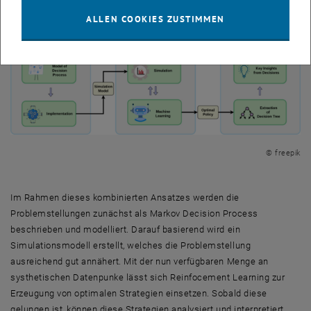
ALLEN COOKIES ZUSTIMMEN
© freepik
Im Rahmen dieses kombinierten Ansatzes werden die
Problemstellungen zunächst als Markov Decision Process
beschrieben und modelliert. Darauf basierend wird ein
Simulationsmodell erstellt, welches die Problemstellung
ausreichend gut annähert. Mit der nun verfügbaren Menge an
systhetischen Datenpunke lässt sich Reinfocement Learning zur
Erzeugung von optimalen Strategien einsetzen. Sobald diese
gelungen ist, können diese Strategien analysiert und interpretiert