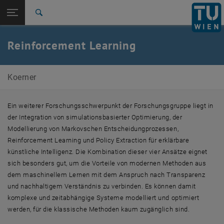
Studium
Seitennavigation öffnen
EN
TU Login
Forschung
Suche
International
Quicklinks
Reinforcement Learning
Quicklinks-Menü umschalten
Karriere
Zur 1. Menü Ebene
Andreas Körner
Koerner
Zurück zur letzten Ebene:
Forschung
Zurück: Subseiten von Forschung auflisten
Reinforcement Learning
Ein weiterer Forschungsschwerpunkt der Forschungsgruppe liegt in
der Integration von simulationsbasierter Optimierung, der
Modellierung von Markovschen Entscheidungprozessen,
Reinforcement Learning und Policy Extraction für erklärbare
künstliche Intelligenz. Die Kombination dieser vier Ansätze eignet
sich besonders gut, um die Vorteile von modernen Methoden aus
dem maschinellem Lernen mit dem Anspruch nach Transparenz
und nachhaltigem Verständnis zu verbinden. Es können damit
komplexe und zeitabhängige Systeme modelliert und optimiert
werden, für die klassische Methoden kaum zugänglich sind.