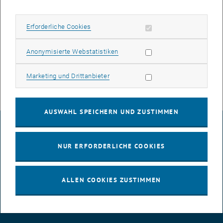
1st interdisciplinary Workshop on "Teaching Science-Technology-
Society Aspects (STS) in STEM Fields" (06.12.2024)
Erforderliche Cookies zulassen
Erforderliche Cookies
ÖAWI „Train-the-Trainer“-Programm abgeschlossen
Statistik Cookies zulassen
Anonymisierte Webstatistiken
Marketing Cookies zulassen
Marketing und Drittanbieter
AUSWAHL SPEICHERN UND ZUSTIMMEN
IMPRESSUM
NUR ERFORDERLICHE COOKIES
BARRIEREFREIHEITSERKLÄRUNG
ALLEN COOKIES ZUSTIMMEN
DATENSCHUTZERKLÄRUNG (PDF)