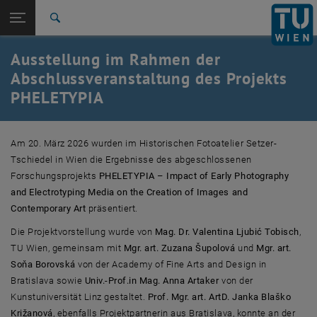
Studium
Seitennavigation öffnen
EN
TU Login
Forschung
Suche
International
Ausstellung im Rahmen der
Quicklinks
Quicklinks-Menü umschalten
Karriere
Abschlussveranstaltung des Projekts
PHELETYPIA
Zur 1. Menü Ebene
Forschung
Zurück zur letzten Ebene:
Heritage Science Austria -
Zurück: Subseiten von Heritage Science Austria - PHELETYPIA aufliste
PHELETYPIA
Am 20. März 2026 wurden im Historischen Fotoatelier Setzer-
Tschiedel in Wien die Ergebnisse des abgeschlossenen
Ausstellungen
Forschungsprojekts
PHELETYPIA – Impact of Early Photography
and Electrotyping Media on the Creation of Images and
Contemporary Art
präsentiert.
Die Projektvorstellung wurde von
Mag. Dr. Valentina Ljubić Tobisch
,
TU Wien, gemeinsam mit
Mgr. art. Zuzana Šupolová
und
Mgr. art.
Soňa Borovská
von der Academy of Fine Arts and Design in
Bratislava sowie
Univ.-Prof.in Mag. Anna Artaker
von der
Kunstuniversität Linz gestaltet.
Prof. Mgr. art. ArtD. Janka Blaško
Križanová
, ebenfalls Projektpartnerin aus Bratislava, konnte an der