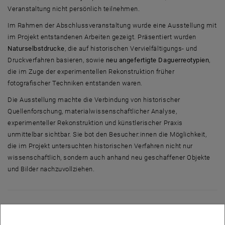
Veranstaltung nicht persönlich teilnehmen.
Im Rahmen der Abschlussveranstaltung wurde eine Ausstellung mit
im Projekt entstandenen Arbeiten gezeigt. Präsentiert wurden
Naturselbstdrucke
, die auf historischen Vervielfältigungs- und
Druckverfahren basieren, sowie
neu angefertigte Daguerreotypien
,
die im Zuge der experimentellen Rekonstruktion früher
fotografischer Techniken entstanden waren.
Die Ausstellung machte die Verbindung von historischer
Quellenforschung, materialwissenschaftlicher Analyse,
experimenteller Rekonstruktion und künstlerischer Praxis
unmittelbar sichtbar. Sie bot den Besucher:innen die Möglichkeit,
die im Projekt untersuchten historischen Verfahren nicht nur
wissenschaftlich, sondern auch anhand neu geschaffener Objekte
und Bilder nachzuvollziehen.