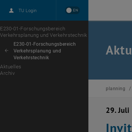
EN
TU Login
Archiv
Zur 1. Menü Ebene
E230-01-Forschungsbereich
Verkehrsplanung und Verkehrstechnik
Zurück zur letzten Ebene:
E230-01-Forschungsbereich
Aktu
Verkehrsplanung und
Zurück: Subseiten von E230-01-Forschungsbereich Verkehrsplanung un
Verkehrstechnik
Aktuelles
Archiv
planning
/
29. Jul
Invi