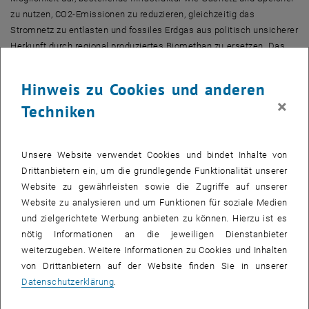
zu nutzen, CO2-Emissionen zu reduzieren, gleichzeitig das
Stromnetz zu entlasten und fossiles Erdgas aus politisch unsicherer
Herkunft durch regional produziertes Biomethan zu ersetzen. Das
energetische Potential einer Implementierung der biologischen
Methanisierung, die insbesondere für Abwasserreinigungsanlagen
Hinweis zu Cookies und anderen
mit bestehender Biogasproduktion von hohem Interesse ist, liegt für
×
Techniken
Österreich bei 220 GWh/a, bzw. 3% der erneuerbaren
Stromproduktion oder 1% des gesamten Erdgasbedarfes. Das derart
bereitgestellte Energiepotential liegt monetär bei ca. 120 Mio. Euro
Unsere Website verwendet Cookies und bindet Inhalte von
pro Jahr.
Drittanbietern ein, um die grundlegende Funktionalität unserer
Für die Implementierung der biologischen Methanisierung wird
Website zu gewährleisten sowie die Zugriffe auf unserer
Wasser unter Nutzung von elektrischem Strom (aus erneuerbaren
Website zu analysieren und um Funktionen für soziale Medien
Energiequellen) über Wasser-Elektrolyse in Sauerstoff und
und zielgerichtete Werbung anbieten zu können. Hierzu ist es
Wasserstoff zerlegt. Anschließend wird mit dem erzeugten
nötig Informationen an die jeweiligen Dienstanbieter
Wasserstoff, Kohlendioxid im Biogas von Kläranlagen von
weiterzugeben. Weitere Informationen zu Cookies und Inhalten
Mikroorganismen biologisch zu Methan umgewandelt
von Drittanbietern auf der Website finden Sie in unserer
(methanisiert). Dadurch wird neben der CO2 Entfernung auch der
Datenschutzerklärung
.
Methangehalt des Biogases von ca. 65% auf nahezu 100%
gesteigert, was vielfältige, weitere Nutzungsmöglichkeiten mit sich