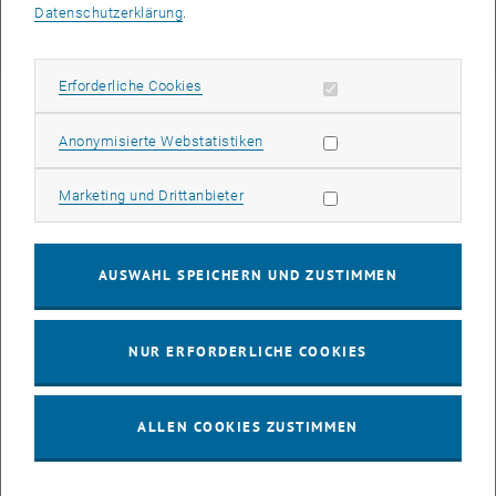
Datenschutzerklärung
.
, öffnet eine externe URL in einem neuen Fenster
ORCID iD
Erforderliche Cookies zulassen
Erforderliche Cookies
Statistik Cookies zulassen
Anonymisierte Webstatistiken
Marketing Cookies zulassen
Marketing und Drittanbieter
AUSWAHL SPEICHERN UND ZUSTIMMEN
NUR ERFORDERLICHE COOKIES
Dipl.-Ing.
Sebastian Böhler
BSc
ALLEN COOKIES ZUSTIMMEN
Sebastian Böhler anrufen
Telefon:
+43 1 58801 22631
E-MAIL AN SEBASTIAN BÖHLER SENDEN