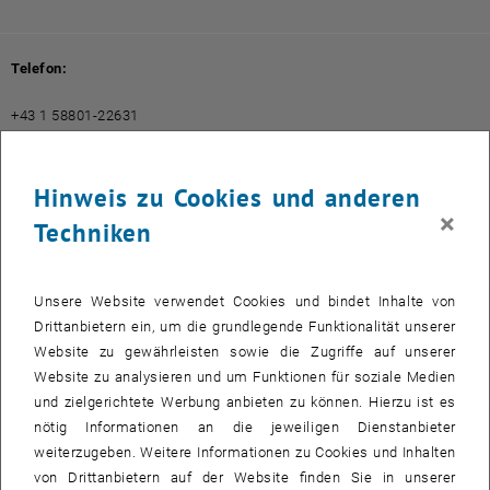
Telefon:
+43 1 58801-22631
Hinweis zu Cookies und anderen
E-Mail:
×
Techniken
sebastian.boehler
@
tuwien.ac.at
Unsere Website verwendet Cookies und bindet Inhalte von
Publikationen:
Drittanbietern ein, um die grundlegende Funktionalität unserer
Website zu gewährleisten sowie die Zugriffe auf unserer
, öffnet eine externe URL in einem neuen Fenster
reposiTUm
Website zu analysieren und um Funktionen für soziale Medien
und zielgerichtete Werbung anbieten zu können. Hierzu ist es
nötig Informationen an die jeweiligen Dienstanbieter
Info:
weiterzugeben. Weitere Informationen zu Cookies und Inhalten
von Drittanbietern auf der Website finden Sie in unserer
, öffnet eine externe URL in einem neuen Fenster
S. Böhler in TISS