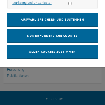
Marketing Cookies zulassen
Marketing und Drittanbieter
Bild v
AUSWAHL SPEICHERN UND ZUSTIMMEN
Übersicht
NUR ERFORDERLICHE COOKIES
Zurück zur Startseite
Zurück zu Aktuelles
ALLEN COOKIES ZUSTIMMEN
Über uns
Lehre
Forschung
Publikationen
IMPRESSUM