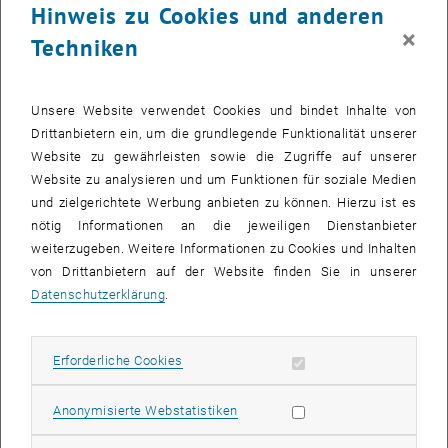
Hinweis zu Cookies und anderen
Exkursion ins Parlament. Bei einer Führung durch die derzeit vom
×
Techniken
Parlament genutzten Räumlichkeiten und Sitzungssäle in der
Hofburg hatten die Studierenden Gelegenheit, Einblicke in den Alltag
der parlamentarischen Arbeit zu erhalten und Interessantes über die
Unsere Website verwendet Cookies und bindet Inhalte von
Geschichte des Parlaments zu erfahren.
Drittanbietern ein, um die grundlegende Funktionalität unserer
Website zu gewährleisten sowie die Zugriffe auf unserer
Website zu analysieren und um Funktionen für soziale Medien
und zielgerichtete Werbung anbieten zu können. Hierzu ist es
nötig Informationen an die jeweiligen Dienstanbieter
weiterzugeben. Weitere Informationen zu Cookies und Inhalten
von Drittanbietern auf der Website finden Sie in unserer
Datenschutzerklärung
.
Erforderliche Cookies zulassen
Erforderliche Cookies
Statistik Cookies zulassen
Anonymisierte Webstatistiken