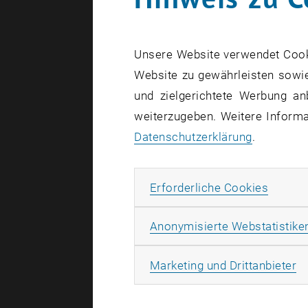
Vorrangige
Entwicklun
von Dimensi
Unsere Website verwendet Cookie
definiert.
Website zu gewährleisten sowie
Der von de
und zielgerichtete Werbung an
wichtigen 
weiterzugeben. Weitere Informat
ausgezeich
Datenschutzerklärung
.
dieses
Güt
Erforde
Erforderliche Cookies
Anonymisierte Webstatistike
Ma
Marketing und Drittanbieter