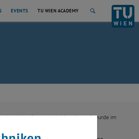
S
EVENTS
TU WIEN ACADEMY
Suche
niversities for Sustainable Industry)
wurde im
hen Union gegründet.
chniken