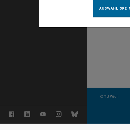
AUSWAHL SPEI
© TU Wien
#
Facebook
LinkedIn
YouTube
Instagram
Bluesky
9931