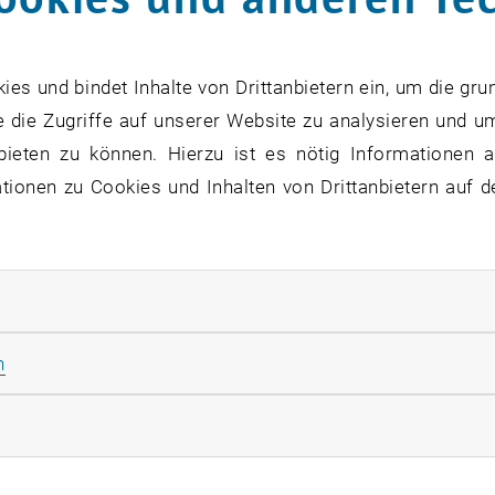
s Ziel des Projektes QUESTE-SI war die
Steigerung der A
g
an naturwissenschaftlichen und technischen Universität
onen (wirtschaftlich, sozial, ökologisch) jenseits des r
s und bindet Inhalte von Drittanbietern ein, um die gru
 die Zugriffe auf unserer Website zu analysieren und u
r TU Wien Academy angebotene
MSc Environmental Techn
bieten zu können. Hierzu ist es nötig Informationen an
Beitrag zur Ausbildung im Bereich
nachhaltige Entwicklun
ionen zu Cookies und Inhalten von Drittanbietern auf d
net. Die Technische Universität Wien gehörte somit zu de
ezeichen
verliehen wurde.
rliche Cookies zulassen
Statistik Cookies zulassen
n
Qual
rketing Cookies zulassen