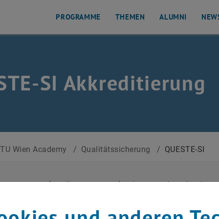
PROGRAMME
THEMEN
ALUMNI
NEW
TE-SI Akkreditierung
TU Wien Academy
/
Qualitätssicherung
/
QUESTE-SI
t
QUESTE-SI (Quality System of Science and Technology U
 Lifelong Learning Programms ERASMUS der Europäisc
ookies und anderen Te