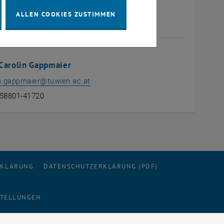
ALLEN COOKIES ZUSTIMMEN
Carolin Gappmaier
n.gappmaier
@
tuwien.ac.at
-58801-41720
RKLÄRUNG
DATENSCHUTZERKLÄRUNG (PDF)
STELLUNGEN