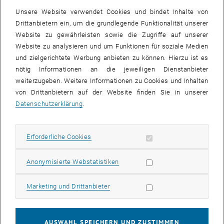
immer mehr zum Thema. Der nachfolgende Beitrag zeigt am
Unsere Website verwendet Cookies und bindet Inhalte von
Beispiel der Oberösterreichischen Gebietskrankenkasse (OÖGKK)
Drittanbietern ein, um die grundlegende Funktionalität unserer
welche Überlegungen den Einsatz von explizitem
Website zu gewährleisten sowie die Zugriffe auf unserer
Kompetenzmanagement begleiten. Dies ist umso wichtiger, als es
Website zu analysieren und um Funktionen für soziale Medien
sich bei Sozialversicherungsanstalten um sogenannte
und zielgerichtete Werbung anbieten zu können. Hierzu ist es
Selbstverwaltungskörper handelt. Diese unterliegen zwar der
nötig Informationen an die jeweiligen Dienstanbieter
Aufsicht durch den Bund, führen ihre Verwaltungsaufgaben jedoch
weiterzugeben. Weitere Informationen zu Cookies und Inhalten
weisungsfrei durch und sind damit für den organisationalen Erfolg
von Drittanbietern auf der Website finden Sie in unserer
selbst verantwortlich.
Datenschutzerklärung
.
Über die Autor_innen
Mag. Mitterlehner Gerald, MPM,
Leiter-Stv. der Personalabteilung
Erforderliche Cookies zulassen
Erforderliche Cookies
der OÖGKK, studierte Pädagogik/Erwachsenenbildung in Graz, seit
1991 bei der OÖGKK und dort durchgängig im PE-Bereich aktiv;
Statistik Cookies zulassen
Anonymisierte Webstatistiken
aktuelle Arbeitsschwerpunkte: Führungs- und
Nachwuchskräfteentwicklung, Reform der Dienstprüfungen, Internes
Marketing Cookies zulassen
Marketing und Drittanbieter
Bildungsprogramm/Kompetenzmanagement, Bildungscontrolling.
Lesen Sie weiter:
AUSWAHL SPEICHERN UND ZUSTIMMEN