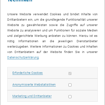
, öffnet in einem neuen 
dafür vorgesehenen Terminals (
TUcard-Kioske
) an
unterschiedlichen Standorten möglich.
Unsere Website verwendet Cookies und bindet Inhalte von
Ich benötige eine neue TUcard. Was muss ich tun?
Drittanbietern ein, um die grundlegende Funktionalität unserer
Website zu gewährleisten sowie die Zugriffe auf unserer
Website zu analysieren und um Funktionen für soziale Medien
Erster Schritt: TUcard deaktivieren
und zielgerichtete Werbung anbieten zu können. Hierzu ist es
nötig Informationen an die jeweiligen Dienstanbieter
Zweiter Schritt: gegebenenfalls Verlust- bzw.
weiterzugeben. Weitere Informationen zu Cookies und Inhalten
Diebstahlsanzeige
von Drittanbietern auf der Website finden Sie in unserer
Datenschutzerklärung
.
Dritter Schritt: Studienabteilung
Erforderliche Cookies zulassen
Erforderliche Cookies
Nützliche Links
Statistik Cookies zulassen
Anonymisierte Webstatistiken
Marketing Cookies zulassen
Marketing und Drittanbieter
, öffnet eine externe URL in einem neuen Fenster
TISS