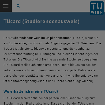
Studium
Seitennavigation öffnen
EN
TU Login
Forschung
Suche
International
Quicklinks
TUcard (Studierendenausweis)
Quicklinks-Menü umschalten
Karriere
Zur 1. Menü Ebene
TU Wien
Der
Studierendenausweis im Chipkartenformat
(TUcard) weist Sie
Zurück zur letzten Ebene:
Studienabteilung
Zurück: Subseiten von Studienabteilung auflisten
als Studierende_n und somit als Angehörige_n der TU Wien aus. Die
TUcard
TUcard ist als Lichtbildausweis gestaltet und dient daher zur
Identitätsüberprüfung bei Prüfungen und in allen Einrichtungen der
TU Wien. Die TUcard wird Sie Ihre gesamte Studienzeit begleiten!
Die TUcard stellt auch einen amtlichen Lichtbildausweis dar, der
jedoch - wie auch der Führerschein - nicht von jeder Behörde als
ausreichender Identitätsnachweis anerkannt wird (beispielsweise
ist die Staatsangehörigkeit auf der TUcard nicht ausgewiesen).
Wo erhalte ich meine TUcard?
Die TUcard erhalten Sie bei der persönlichen Einschreibung zum
Studium in der Studienabteilung. Da es sich bei der TUcard um