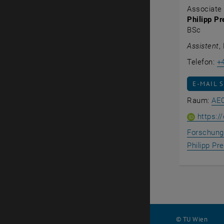
Associate P
Philipp Pr
BSc
Assistent
,
Telefon:
+
E-MAIL 
E-MAIL 
Raum:
AE
https:/
Forschungs
Philipp Pr
© TU Wien
#