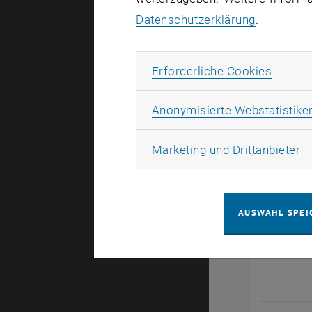
Datenschutzerklärung
.
Die
wissens
Erforde
Erforderliche Cookies
02) am gena
fortschrit
Anonymisierte Webstatistike
realisieren.
Publikatio
Ma
Marketing und Drittanbieter
AUSWAHL SPEI