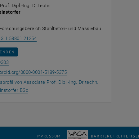
rof. Dipl.-Ing. Dr.techn.
einstorfer
 Forschungsbereich Stahlbeton- und Massivbau
Philipp Preinstorfer anrufen
43 1 58801 21254
AN PHILIPP PREINSTORFER SENDEN
SENDEN
Raum AE0303 auf der Karte anzeigen , öffnet eine externe 
0303
ORCID iD von Associate Prof. Dipl
, öffnet eine externe URL in ein
/orcid.org/0000-0001-5189-5375
profil von Associate Prof. Dipl.-Ing. Dr.techn.
, öffnet eine externe URL in einem neuen Fenster
einstorfer BSc
IMPRESSUM
BARRIEREFREIHEITS