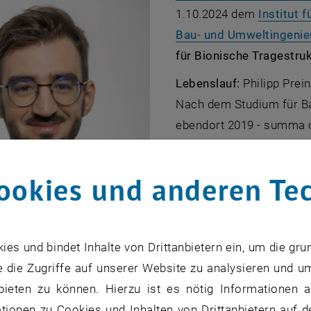
1.10.2024 dem
Institut 
Bau- und Umweltingeni
für Bionische Tragestru
Lebenslauf:
Philipp Pre
Nach dem Studium für B
ebendort 2019 - summa cu
Spaltrissbildung von tex
konnte er 2020 einen Ma
ookies und anderen Te
für sich lukrieren, der i
(UK) brachte. 2023 brach
Laufbahnstelle wieder zu
s und bindet Inhalte von Drittanbietern ein, um die gru
Qualifizierung zum Asso
 die Zugriffe auf unserer Website zu analysieren und u
akademischen Tätigkeit i
bieten zu können. Hierzu ist es nötig Informationen an
Vereins WaLeWi, der die
ionen zu Cookies und Inhalten von Drittanbietern auf d