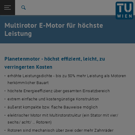
Studium
Seitennavigation öffnen
EN
TU Login
Forschung
Suche
International
Multirotor E-Motor für höchste
Quicklinks
Quicklinks-Menü umschalten
Karriere
Leistung
Zur 1. Menü Ebene
TU Wien
Zurück zur letzten Ebene:
HM2020
Zurück: Subseiten von HM2020 auflisten
Planetenmotor - höchst effizient, leicht, zu
E-Motor mit Multirotorsystem
verringerten Kosten
erhöhte Leistungsdichte - bis zu 50% mehr Leistung als Motoren
herkömmlicher Bauart
höchste Energieeffizienz über gesamten Einsatzbereich
extrem einfache und kostengünstige Konstruktion
äußerst kompakte bzw. flache Bauweise möglich
elektrischer Motor mit Multirotorstruktur (ein Stator mit vier/
sechs/ acht/ … Rotoren)
Rotoren sind mechanisch über zwei oder mehr Zahnräder