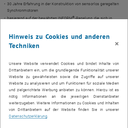
30 Jahre Erfahrung in der Konstruktion von sensorlos geregelten
Synchronmotoren
®
basierend auf der bewährten INFORM
-Regelung, die sich in
zigtausend Systemen am Markt findet – zum Beispiel in
Medizintechnik und Luftfahrt
Hinweis zu Cookies und anderen
×
Innovationsgrad
Techniken
Weltneuheit
- weltweit erstmalige Vorstellung eines
Planetenmotors mit integrierter Leistungselektronik
Unsere Website verwendet Cookies und bindet Inhalte von
Patentschutz
Drittanbietern ein, um die grundlegende Funktionalität unserer
Zielgruppen und Anwendungsfälle
Website zu gewährleisten sowie die Zugriffe auf unserer
Website zu analysieren und um Funktionen für soziale Medien
eMobiliy, Automotive
und zielgerichtete Werbung anbieten zu können. Hierzu ist es
Luft- und Raumfahrt
nötig Informationen an die jeweiligen Dienstanbieter
Baumaschinen
weiterzugeben. Weitere Informationen zu Cookies und Inhalten
Produktions- und Werkzeugmaschinen
von Drittanbietern auf der Website finden Sie in unserer
Trommelantriebe
Datenschutzerklärung
.
Robotergelenksantriebe