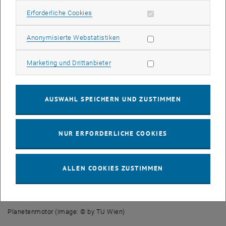
Erforderliche Cookies zulassen
Erforderliche Cookies
Statistik Cookies zulassen
Anonymisierte Webstatistiken
Marketing Cookies zulassen
Marketing und Drittanbieter
AUSWAHL SPEICHERN UND ZUSTIMMEN
NUR ERFORDERLICHE COOKIES
ALLEN COOKIES ZUSTIMMEN
Bild v
Planetenmotor (image: © by TU Wien)
Planetenmotor (image: © by TU Wien)