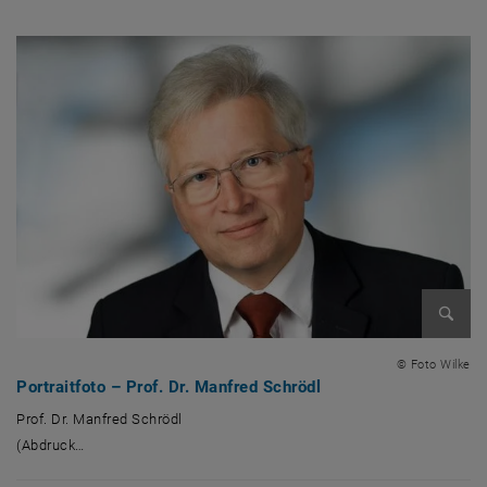
Bild v
© Foto Wilke
Portraitfoto – Prof. Dr. Manfred Schrödl
Prof. Dr. Manfred Schrödl
(Abdruck…
Prof. Dr. Manfred Schrödl (Abdruck honorarfrei, Bild: © Foto Wilke)